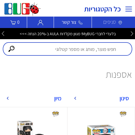
כל הקטגוריות
סניפים
צור קשר
0
בלעדי לחברי MyBUG! מגוון מקלדות AULA ב-20% הנחה >>>
אספנות
סינון
מיון