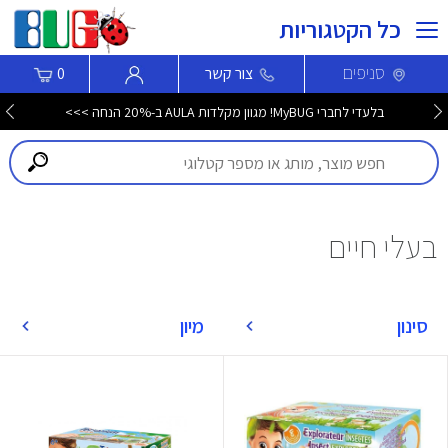
כל הקטגוריות
סניפים
צור קשר
0
בלעדי לחברי MyBUG! מגוון מקלדות AULA ב-20% הנחה >>>
בעלי חיים
סינון
מיון