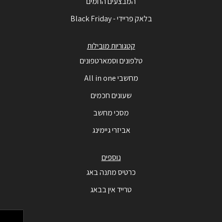
המבצעים החמים
בלאק פריידי - Black Friday
קטגוריות מובילות
טלפונים וסמארטפונים
מחשבי All in one
שעונים חכמים
מסכי מחשב
אביזרי גיימינג
נוספים
כרטיס מתנה באג
טרייד אין בבאג