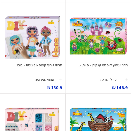
חרוזי גיהוץ קופסא ענקית - פיות -...
חרוזי גיהוץ קופסא בינונית - בובו...
הוסף להשוואה
הוסף להשוואה
130.9 ₪
146.9 ₪