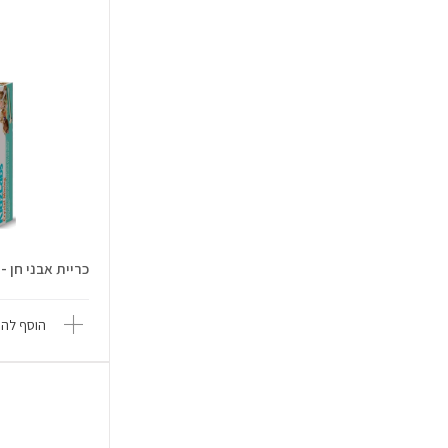
כריית אבני חן - 4M 4M
הוסף להש