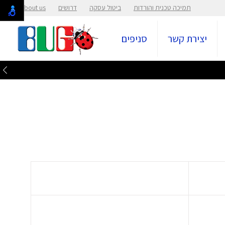
תמיכה טכנית והורדות
ביטול עסקה
דרושים
About us
יצירת קשר
סניפים