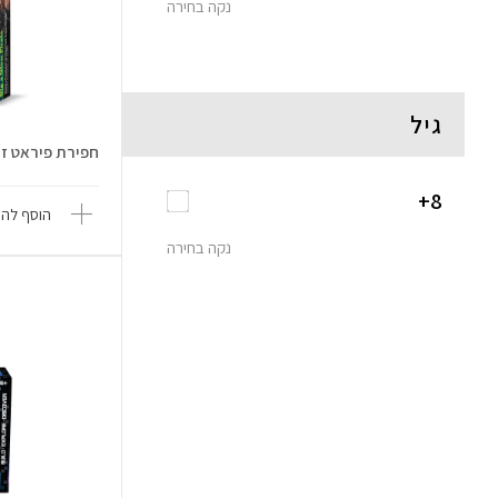
נקה בחירה
גיל
חפירת פיראט זוהר -
8+
הוסף להש
נקה בחירה