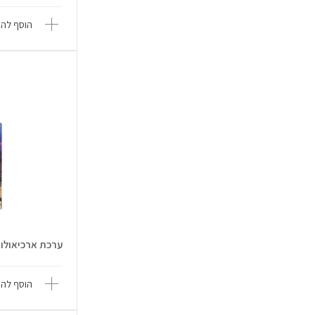
הוסף להש
ערכת ארכיאולוגיה 
הוסף להש