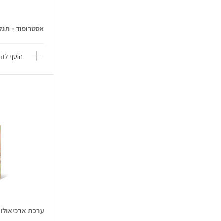
אסטרופוד - תגלית 
הוסף להש
ערכת ארכיאולוגי