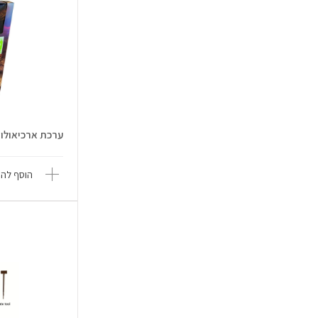
ערכת ארכיאולוגי
הוסף להש