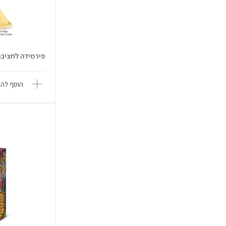
פירמידה לחציבה עם 10 מאובנ
הוסף להש