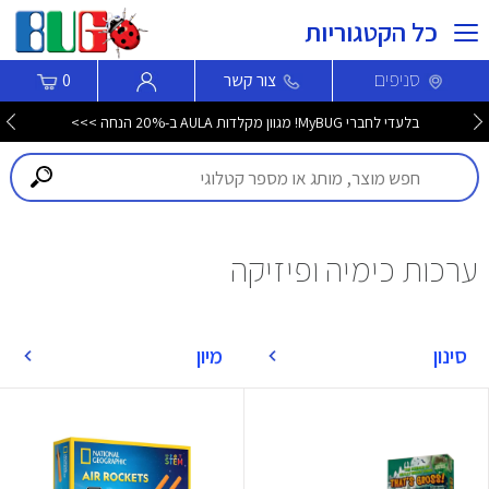
כל הקטגוריות
סניפים
צור קשר
0
בלעדי לחברי MyBUG! מגוון מקלדות AULA ב-20% הנחה >>>
ערכות כימיה ופיזיקה
סינון
מיון