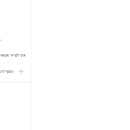
איך לצייר אנשים - er Tribe Ti
הוסף להש