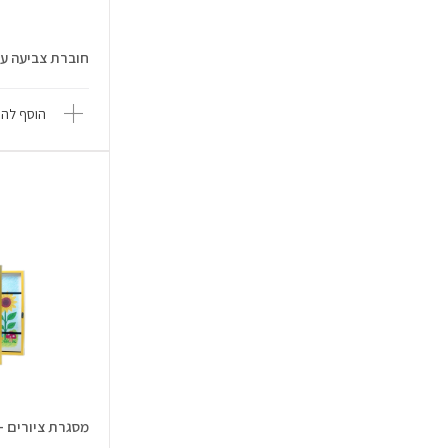
חוברת צביעה עם מד
הוסף להש
מסגרת ציורים - ipod Kipod