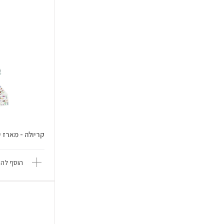
קריולה - מארז י
הוסף להש