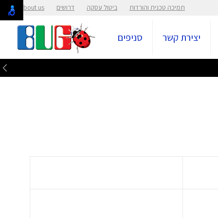
תמיכה טכנית והורדות
ביטול עסקה
דרושים
About us
יצירת קשר
סניפים