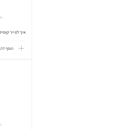
איך לצייר קומיקס - r Tribe T
הוסף להש