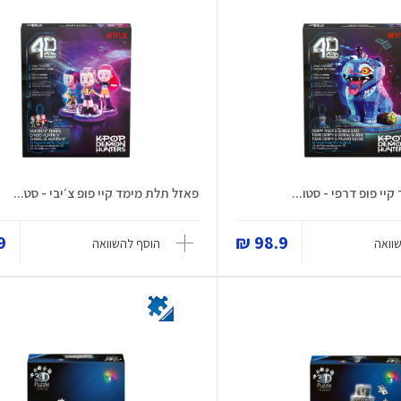
יי פופ דרפי - סטו...
פאזל תלת מימד קיי פופ צ׳יבי - סט...
 ₪
98.9 ₪
וואה
הוסף להשוואה