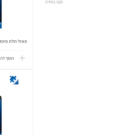
נקה בחירה
פאזל תלת מימד 231 חלקים - מגדל פ.
הוסף להש