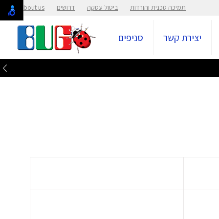
תמיכה טכנית והורדות
ביטול עסקה
דרושים
About us
יצירת קשר
סניפים