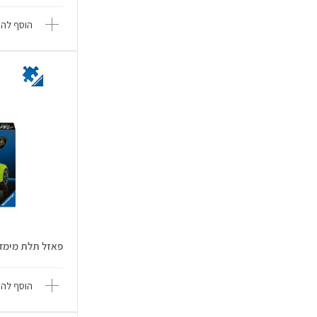
הוסף להש
פאזל תלת מימד 158 חלקים - למבורג.
הוסף להש