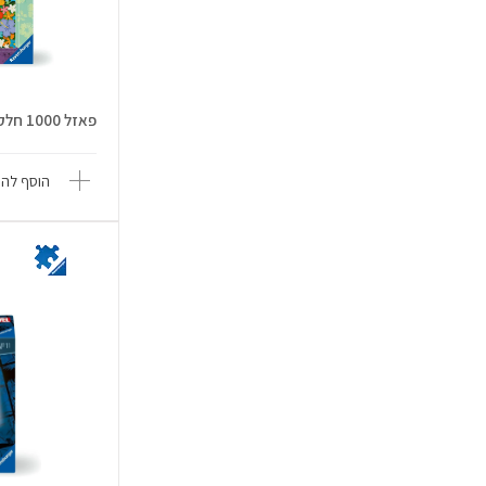
פאזל 1000 חלקים - סטיץ' - ravens...
הוסף להש