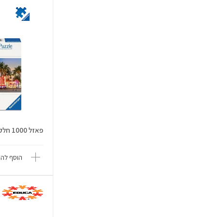
פאזל 1000 חלקים - ערב זוהר במיאמ...
הוסף להש