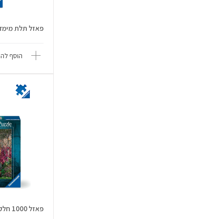
פאזל תלת מימד 241 חלקים - האמפיי.
הוסף להש
פאזל 1000 חלקים - אחוזת טרקוטה -...