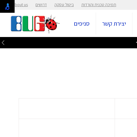
תמיכה טכנית והורדות
ביטול עסקה
דרושים
About us
יצירת קשר
סניפים