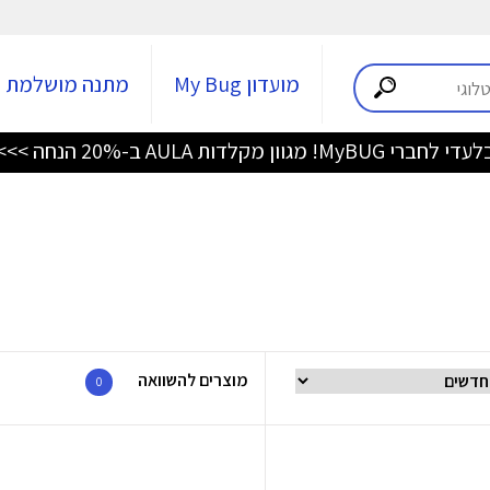
מועדון My Bug
מתנה מושלמת
די לחברי MyBUG! מגוון מקלדות AULA ב-20% הנחה >>>
מוצרים להשוואה
0