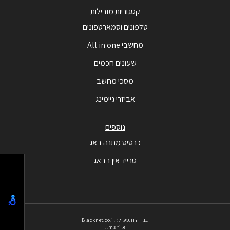
קטגוריות מובילות
טלפונים וסמארטפונים
מחשבי All in one
שעונים חכמים
מסכי מחשב
אביזרי גיימינג
נוספים
כרטיס מתנה באג
טרייד אין בבאג
בנייה ותפעול: Blacknet.co.il
llms file