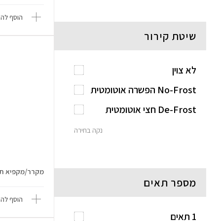
הוסף להש
שיטת קירור
לא צוין
No-Frost הפשרה אוטומטית
De-Frost חצי אוטומטית
נקה בחירה
מקרר/מקפיא תעשייתי
מספר תאים
הוסף להש
1 תאים