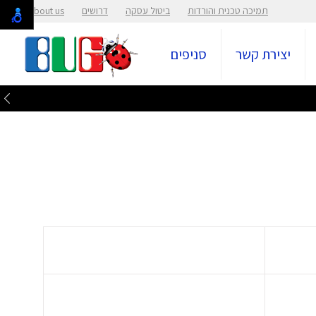
תמיכה טכנית והורדות
ביטול עסקה
דרושים
About us
יצירת קשר
סניפים