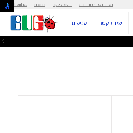
תמיכה טכנית והורדות
ביטול עסקה
דרושים
About us
יצירת קשר
סניפים