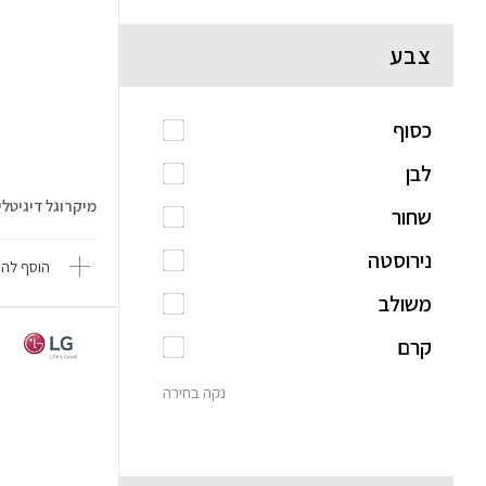
צבע
כסוף
לבן
מיקרוגל דיגיטלי - 20 ליטר raetz
שחור
נירוסטה
הוסף להש
משולב
קרם
נקה בחירה