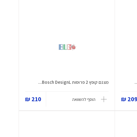
מצנם קופץ 2 פרוסות Bosch DesignL...
210 ₪
209 
הוסף להשוואה