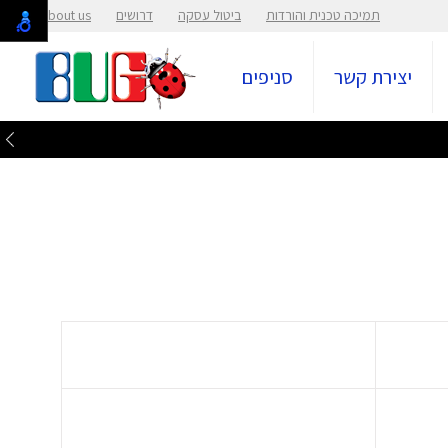
תמיכה טכנית והורדות
ביטול עסקה
דרושים
About us
יצירת קשר
סניפים