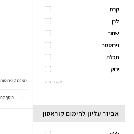
קרם
לבן
שחור
נירוסטה
תכלת
ירוק
מצנם 2 פרוסות Graetz GR-2024 גרץ
נקה בחירה
הוסף להש
אביזר עליון לחימום קוראסון
ללא