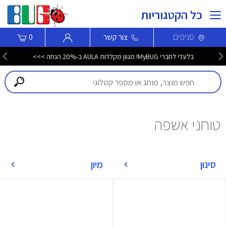
כל הקטגוריות
סניפים
צור קשר
0
בלעדי לחברי MyBUG! מגוון מקלדות AULA ב-20% הנחה >>>
טוחני אשפה
סינון
מיון