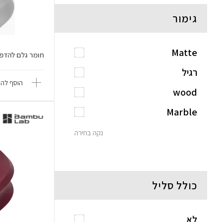
גימור
Matte
חומר גלם להדפסה Translucent
רגיל
הוסף להש
wood
Marble
נקה בחירה
כולל סליל
לא