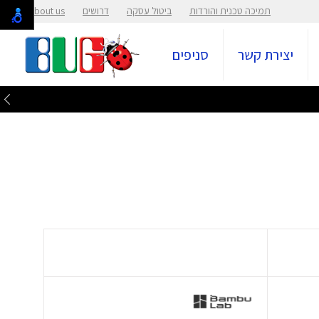
תמיכה טכנית והורדות
ביטול עסקה
דרושים
About us
יצירת קשר
סניפים