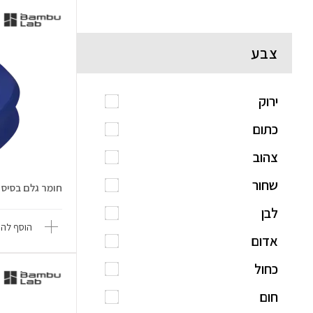
צבע
ירוק
כתום
צהוב
שחור
חומר גלם בסיס PLA-CF
לבן
הוסף להש
אדום
כחול
חום