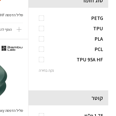
סוג חומר
סליל הדפסה PETG HF
PETG
TPU
הוסף להש
PLA
PCL
TPU 95A HF
נקה בחירה
קוטר
סליל הדפסה PLA Galaxy
1.75 מ"מ