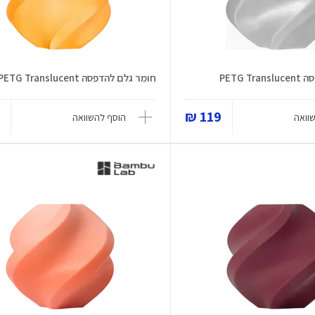
PETG 
חומר גלם להדפסה PETG Translucent
₪
119 ₪
וואה
הוסף להשוואה