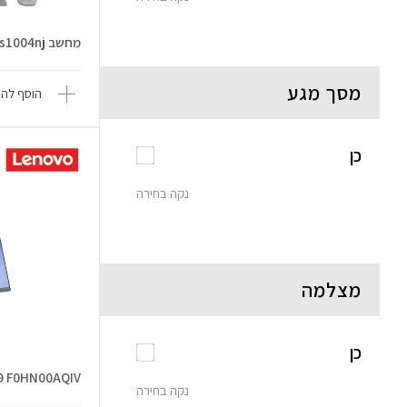
מחשב OmniStudio X 27-cs1004nj
מסך מגע
הוסף להש
כן
נקה בחירה
מצלמה
כן
H9 F0HN00AQIV
נקה בחירה