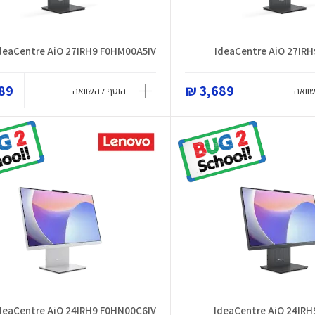
deaCentre AiO 27IRH9 F0HM00A5IV
IdeaCentre AiO 27IR
9 ₪
3,689 ₪
וואה
הוסף להשוואה
deaCentre AiO 24IRH9 F0HN00C6IV
IdeaCentre AiO 24IR