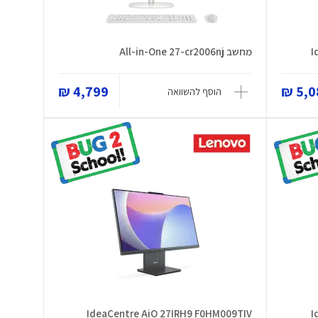
I
מחשב All-in-One 27-cr2006nj
4,799 ₪
5,08
הוסף להשוואה
IdeaCentre AiO 27IRH9 F0HM009TIV
I