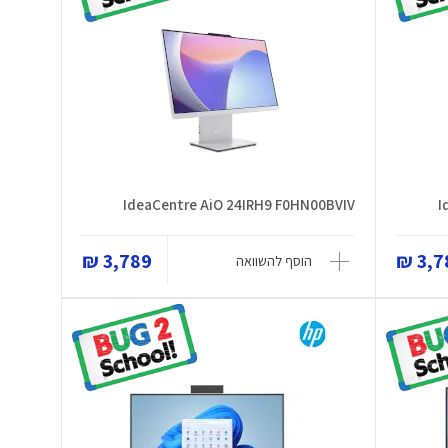
IdeaCentre AiO 24IRH9 F0HN00BVIV
I
3,789 ₪
3,78
הוסף להשוואה