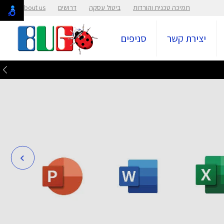
תמיכה טכנית והורדות
ביטול עסקה
דרושים
About us
יצירת קשר
סניפים