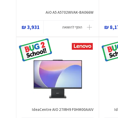
AiO A5 A5702WVAK-BA066W
3,931 ₪
8,17
הוסף להשוואה
IdeaCentre AIO 27IRH9 F0HM00AAIV
I