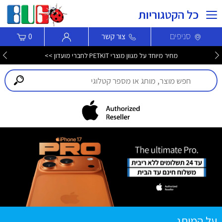
כל הקטגוריות
סניפים
צור קשר
0
מחיר מיוחד על מגוון מוצרי PETKIT לחברי מועדון >>
על המותג