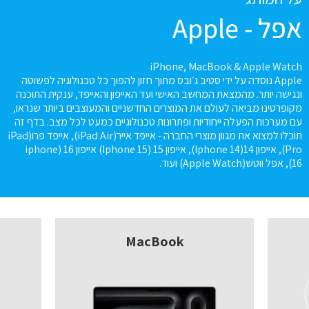
אפל - Apple
iPhone, MacBook & Apple Watch
Apple נוסדה על ידי סטיב ג׳ובס מתוך חזון להפוך כל טכנולוגיה לפשוטה
ונגישה יותר. מהמצאת המחשב האישי ועד האייפון והאייפד, ענקית התוכנה
מקופרטינו מביאה לעולם את המוצרים החדשניים והמעוצבים ביותר שנראו,
עם מערכות הפעלה ייחודיות ופתרונות טכנולוגיים כמעט לכל מצב. בדף זה
תוכלו למצוא את מגוון מוצרי החברה - אייפד אייר(iPad Air), אייפד פרו(iPad
Pro), אייפון 14(Iphone 14), אייפון 15 (Iphone 15) אייפון 16 (iphone
16), אפל ווטש(Apple Watch) ועוד.
MacBook