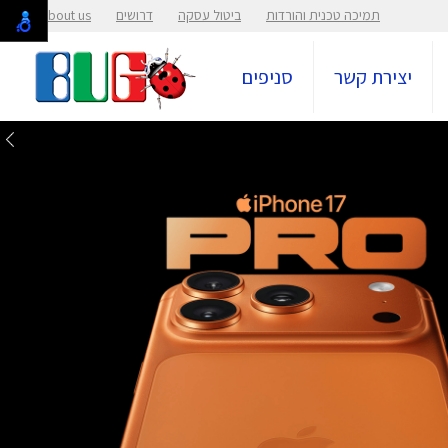
תמיכה טכנית והורדות
ביטול עסקה
דרושים
About us
יצירת קשר
סניפים