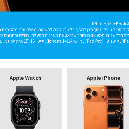
iPhone, MacBook 
דה על ידי סטיב ג׳ובס מתוך חזון להפוך כל טכנולוגיה לפשוטה ונגישה יותר. מהמצ
ם החדשניים והמעוצבים ביותר שנראו, עם מערכות הפעלה ייחודיות ופתרונות טכנ
Apple Watch
Apple iPhone