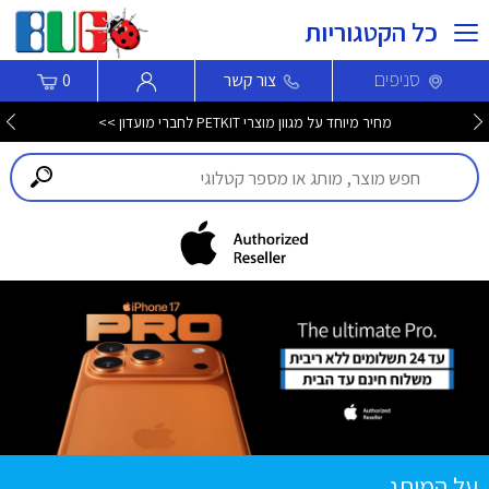
כל הקטגוריות
סניפים
צור קשר
0
מחיר מיוחד על מגוון מוצרי PETKIT לחברי מועדון >>
על המותג