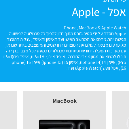
אפל - Apple
iPhone, MacBook & Apple Watch
Apple נוסדה על ידי סטיב ג׳ובס מתוך חזון להפוך כל טכנולוגיה לפשוטה
ונגישה יותר. מהמצאת המחשב האישי ועד האייפון והאייפד, ענקית התוכנה
מקופרטינו מביאה לעולם את המוצרים החדשניים והמעוצבים ביותר שנראו,
עם מערכות הפעלה ייחודיות ופתרונות טכנולוגיים כמעט לכל מצב. בדף זה
תוכלו למצוא את מגוון מוצרי החברה - אייפד אייר(iPad Air), אייפד פרו(iPad
Pro), אייפון 14(Iphone 14), אייפון 15 (Iphone 15) אייפון 16 (iphone
16), אפל ווטש(Apple Watch) ועוד.
MacBook