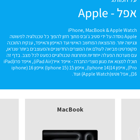
אפל - Apple
iPhone, MacBook & Apple Watch
Apple נוסדה על ידי סטיב ג׳ובס מתוך חזון להפוך כל טכנולוגיה לפשוטה
ונגישה יותר. מהמצאת המחשב האישי ועד האייפון והאייפד, ענקית התוכנה
מקופרטינו מביאה לעולם את המוצרים החדשניים והמעוצבים ביותר שנראו,
עם מערכות הפעלה ייחודיות ופתרונות טכנולוגיים כמעט לכל מצב. בדף זה
תוכלו למצוא את מגוון מוצרי החברה - אייפד אייר(iPad Air), אייפד פרו(iPad
Pro), אייפון 14(Iphone 14), אייפון 15 (Iphone 15) אייפון 16 (iphone
16), אפל ווטש(Apple Watch) ועוד.
MacBook