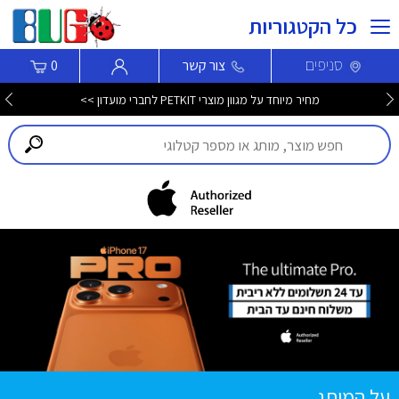
כל הקטגוריות
סניפים
צור קשר
0
מחיר מיוחד על מגוון מוצרי PETKIT לחברי מועדון >>
על המותג