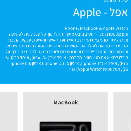
אפל - Apple
iPhone, MacBook & Apple Watch
Apple נוסדה על ידי סטיב ג׳ובס מתוך חזון להפוך כל טכנולוגיה לפשוטה
ונגישה יותר. מהמצאת המחשב האישי ועד האייפון והאייפד, ענקית התוכנה
מקופרטינו מביאה לעולם את המוצרים החדשניים והמעוצבים ביותר שנראו,
עם מערכות הפעלה ייחודיות ופתרונות טכנולוגיים כמעט לכל מצב. בדף זה
תוכלו למצוא את מגוון מוצרי החברה - אייפד אייר(iPad Air), אייפד פרו(iPad
Pro), אייפון 14(Iphone 14), אייפון 15 (Iphone 15) אייפון 16 (iphone
16), אפל ווטש(Apple Watch) ועוד.
MacBook