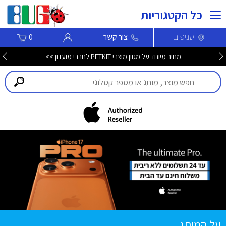
כל הקטגוריות
סניפים
צור קשר
0
מחיר מיוחד על מגוון מוצרי PETKIT לחברי מועדון >>
על המותג