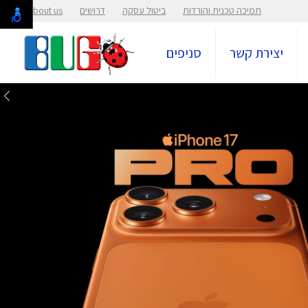
תמיכה טכנית והורדות
ביטול עסקה
דרושים
About us
יצירת קשר
סניפים