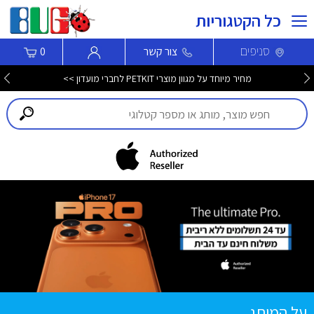
כל הקטגוריות
סניפים
צור קשר
0
מחיר מיוחד על מגוון מוצרי PETKIT לחברי מועדון >>
על המותג