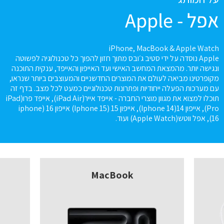
אפל - Apple
iPhone, MacBook & Apple Watch
Apple נוסדה על ידי סטיב ג׳ובס מתוך חזון להפוך כל טכנולוגיה לפשוטה
ונגישה יותר. מהמצאת המחשב האישי ועד האייפון והאייפד, ענקית התוכנה
מקופרטינו מביאה לעולם את המוצרים החדשניים והמעוצבים ביותר שנראו,
עם מערכות הפעלה ייחודיות ופתרונות טכנולוגיים כמעט לכל מצב. בדף זה
תוכלו למצוא את מגוון מוצרי החברה - אייפד אייר(iPad Air), אייפד פרו(iPad
Pro), אייפון 14(Iphone 14), אייפון 15 (Iphone 15) אייפון 16 (iphone
16), אפל ווטש(Apple Watch) ועוד.
MacBook