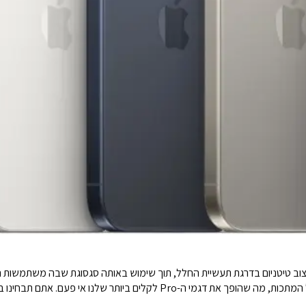
- iPhone הראשון שמציג עיצוב טיטניום בדרגת תעשיית החלל, תוך שימוש באותה סגסוגת שבה מ
יותר שלנו אי פעם. אתם תבחינו בהבדל ברגע שתחזיקו אחד.