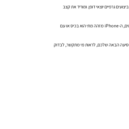
קדם עם ProMotion. מה שמגביר את קצבי הרענון ל-120Hz כשאתם צריכים ביצועים גרפיים יוצאי דופן. ומוריד את קצב
מסך הנעילה שלכם נשאר זמין גם במבט חטוף, כך שאינכם צריכים להקיש עליו כדי להישאר מעודכנים. באמצעות אלגוריתמים חכמים, ה-iPhone מזהה מתי הוא בכיס או עם
אחר הנסיעה הבאה שלכם, לראות מי מתקשר, לבדוק