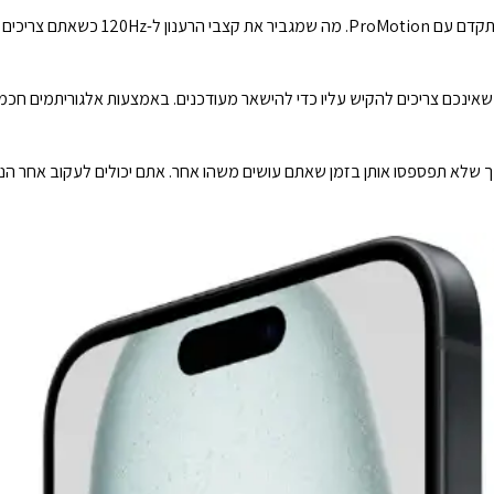
ל-iPhone 15 Pro יש מסך Super Retina XDR מת
לויות חיות - כך שלא תפספסו אותן בזמן שאתם עושים משהו אחר. אתם יכולים לעקוב 