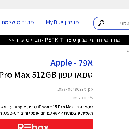
מועדון My Bug
מתנה מושלמת
מחיר מיוחד על מגוון מוצרי PETKIT לחברי מועדון >>
אפל - Apple
סמארטפון iPhone 15 Pro Max 512GB
מק"ט 195949049033
MU7D3HX/A
ראשית עוצמתית 48MP עם זום אופטי וחיבור USB-C. ה- iPhone הראשון שמעוצב עם טיטניום המדורג לתעשיית החלל.