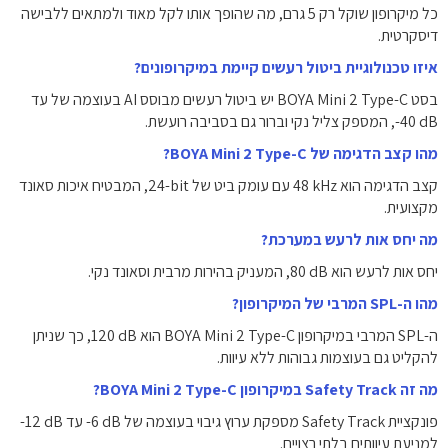
כל מיקרופון שוקל רק 5 גרם, מה שהופך אותו לקל מאוד ולמתאים ללבישה
דיסקרטית.
איזו טכנולוגיית ביטול רעשים קיימת במיקרופונים?
בסט BOYA Mini 2 Type-C יש ביטול רעשים מבוסס AI בעוצמה של עד
‎-40 dB, המספק צליל נקי וברור גם בסביבה רועשת.
מהו קצב הדגימה של BOYA Mini 2 Type-C?
קצב הדגימה הוא ‎48 kHz עם עומק ביט של ‎24-bit, המבטיח איכות סאונד
מקצועית.
מה יחס אות לרעש במערכת?
יחס אות לרעש הוא ‎80 dB, המעניק בהירות מרבית וסאונד נקי.
מהו ה-SPL המרבי של המיקרופון?
ה-SPL המרבי במיקרופון BOYA Mini 2 Type-C הוא ‎120 dB, כך שניתן
להקליט גם בעוצמות גבוהות ללא עיוות.
מה זה Safety Track במיקרופון BOYA Mini 2 Type-C?
פונקציית Safety Track מספקת ערוץ גיבוי בעוצמה של ‎-6 dB עד ‎-12 dB
למניעת עיוותים בלתי רצויים.