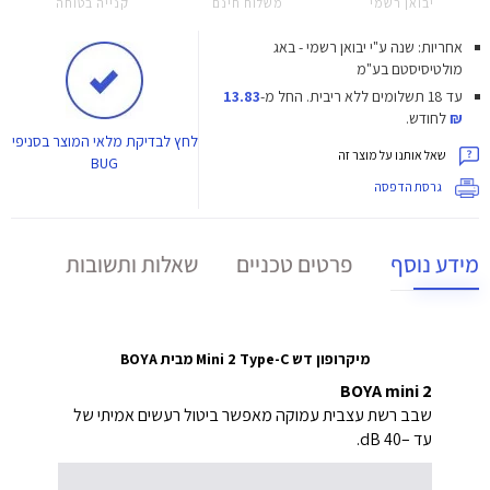
יבואן רשמי
משלוח חינם
קנייה בטוחה
אחריות: שנה ע"י יבואן רשמי - באג
מולטיסיסטם בע"מ
עד 18 תשלומים ללא ריבית.
החל מ-
13.83
₪
לחודש.
לחץ
לבדיקת מלאי המוצר בסניפי
שאל אותנו על מוצר זה
BUG
גרסת הדפסה
מידע נוסף
פרטים טכניים
שאלות ותשובות
מיקרופון דש Mini 2 Type-C מבית BOYA
BOYA mini 2
שבב רשת עצבית עמוקה מאפשר ביטול רעשים אמיתי של
עד –40 dB.