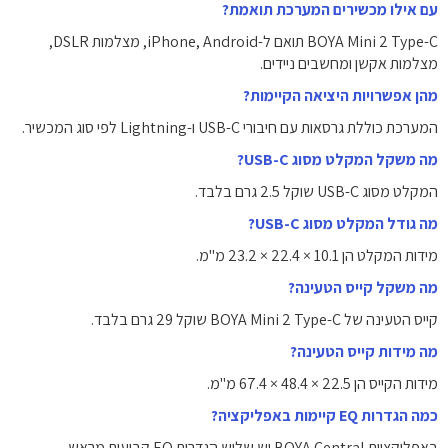
עם אילו מכשירים המערכת תואמת?
BOYA Mini 2 Type-C תואם ל-iPhone, Android, מצלמות DSLR,
מצלמות אקשן ומחשבים ניידים.
מהן אפשרויות היציאה הקיימות?
המערכת כוללת גרסאות עם חיבורי USB-C ו-Lightning לפי סוג המכשיר.
מה משקל המקלט מסוג USB-C?
המקלט מסוג USB-C שוקל ‎2.5 גרם בלבד.
מה גודל המקלט מסוג USB-C?
מידות המקלט הן ‎23.2 × 22.4 × 10.1 מ"מ‎.
מה משקל קייס הטעינה?
קייס הטעינה של BOYA Mini 2 Type-C שוקל ‎29 גרם‎ בלבד.
מה מידות קייס הטעינה?
מידות הקייס הן ‎67.4 × 48.4 × 22.5 מ"מ‎.
כמה הגדרות EQ קיימות באפליקציה?
באפליקציית BOYA Central יש שלוש הגדרות EQ קבועות מראש.