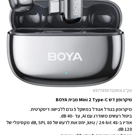
מק"ט 6977490711904
מיקרופון דש Mini 2 Type-C מבית BOYA
מיקרופון בגודל אגודל במשקל 5 גרם ללבישה דיסקרטית.
ביטול רעשים משודרג עם AI, עד -40 dB.
אודיו ב-48 kHz / 24-bit, יחס אות לרעש של 80 dB, SPL מקסימלי של
120 dB.