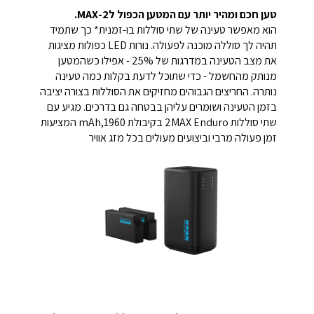
טען חכם ומהיר יותר עם המטען הכפול ל2-MAX.
הוא מאפשר טעינה של שתי סוללות בו-זמנית* כך שתמיד
תהיה לך סוללה מוכנה לפעולה. נורות LED כפולות מציגות
את מצב הטעינה במדרגות של 25% - אפילו כשהמטען
מנותק מהחשמל - כדי שתוכל לדעת בקלות כמה טעינה
נותרה. החריצים הגבוהים מחזיקים את הסוללות בצורה יציבה
בזמן הטעינה ושומרים עליהן בבטחה גם בדרכים. מגיע עם
שתי סוללות 2MAX Enduro בקיבולת mAh,1960 המציעות
זמן פעולה מרבי וביצועים מעולים בכל מזג אוויר