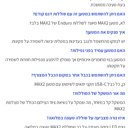
בעת טעינה ממושכת.
האם ניתן להשתמש במטען זה עם סוללות דגם קודם?
לא, מטען MAX2 מיועד לסוללות Enduro של MAX2 בלבד.
איך מנקים את המטען?
יש לנתקו מהחשמל ולנגב בעדינות במטלית יבשה לשמירה על תקינות.
האם המטען עמיד בפני נפילות?
המטען בנוי מחומרים איכותיים אך מומלץ להימנע מנפילות חוזרות לשמירה
על תקינותו.
האם ניתן להשתמש בכבל אחר במקום הכבל המצורף?
כן, כל כבל USB-C תקני יתאים לשימוש עם מטען MAX2.
מה אור המשקל של הסוללות?
המשקל קל במיוחד, מה שמקל על נשיאת ציוד הצילום הכולל של מצלמת
MAX2.
איזו נורה מצביעה על סוללה טעונה במלואה?
נורת LED ירוקה מעידה על כך שסוללת MAX2 טעונה במלואה.