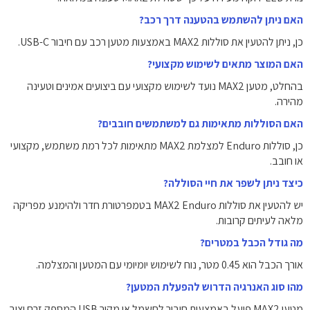
האם ניתן להשתמש בהטענה דרך רכב?
כן, ניתן להטעין את סוללות MAX2 באמצעות מטען רכב עם חיבור USB-C.
האם המוצר מתאים לשימוש מקצועי?
בהחלט, מטען MAX2 נועד לשימוש מקצועי עם ביצועים אמינים וטעינה
מהירה.
האם הסוללות מתאימות גם למשתמשים חובבים?
כן, סוללות Enduro למצלמת MAX2 מתאימות לכל רמת משתמש, מקצועי
או חובב.
כיצד ניתן לשפר את חיי הסוללה?
יש להטעין את סוללות MAX2 Enduro בטמפרטורת חדר ולהימנע מפריקה
מלאה לעיתים קרובות.
מה גודל הכבל במטרים?
אורך הכבל הוא 0.45 מטר, נוח לשימוש יומיומי עם המטען והמצלמה.
מהו סוג האנרגיה הדרוש להפעלת המטען?
מטען MAX2 פועל באמצעות חיבור לחשמל או מקור USB המספק זרם יציב