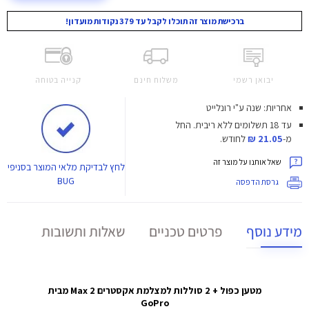
ברכישת מוצר זה תוכלו לקבל עד 379 נקודות מועדון!
יבואן רשמי
משלוח חינם
קנייה בטוחה
אחריות: שנה ע"י רונלייט
עד 18 תשלומים ללא ריבית.
החל
מ-
21.05 ₪
לחודש.
שאל אותנו על מוצר זה
לחץ
לבדיקת מלאי המוצר בסניפי
BUG
גרסת הדפסה
מידע נוסף
פרטים טכניים
שאלות ותשובות
מטען כפול + 2 סוללות למצלמת אקסטרים Max 2 מבית
GoPro