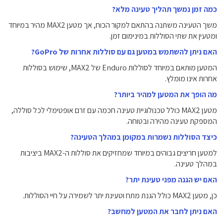
כמה זמן נמשך תהליך טעינה מלא?
משך הטעינה משתנה בהתאם למקור הכוח, אך מטען MAX2 מהיר במיוחד
ומטעין את שתי הסוללות במינימום זמן.
האם ניתן להשתמש במטען גם עם סוללות אחרות של GoPro?
המטען מותאם במיוחד לסוללות Enduro של MAX2, שימוש בסוללות
אחרות אינו מומלץ.
מה הופך את המטען למהיר ביותר?
מטען MAX2 כולל טכנולוגיית טעינה חכמה עם זרם אופטימלי לכל סוללה,
המספקת טעינה מהירה ובטוחה.
כיצד הסוללות נשמרות במקומן במהלך הטעינה?
למטען חריצים גבוהים במיוחד שמחזיקים את סוללות ה-MAX2 ביציבות
במהלך טעינה.
האם יש הגנה מפני טעינת יתר?
כן, מטען MAX2 כולל הגנת מתח וטעינת יתר לשמירה על חיי הסוללות.
האם ניתן לחבר את המטען למחשב?