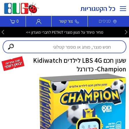
כל הקטגוריות
סניפים
צור קשר
0
מחיר מיוחד על מגוון מוצרי PETKIT לחברי מועדון >>
שעון חכם LBS 4G לילדים Kidiwatch
Champion- כדורגל