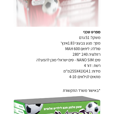
מפרט טכני
משקל: 51 גרם
מסך: מגע צבעוני 1.83אינץ'
סוללה: ליתיום 600 MAH
רזולוציה 240 *280
סים: NANO SIM - סים ישראלי מוכן להפעלה
רשת : דור 4
מידות: 255X41X14.1מ"מ
מתאים לגילאים: 4-10
*באישור משרד התקשורת