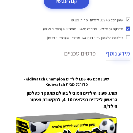
קנה עכשיו
שעון חכם LBS 4G לילדים . מחיר: 119 ₪.
מדבקה למסך שעון עבור דגמי G4
. מחיר: 0 ₪ (במקום 29 ₪).
כבל טעינה לשעון עבור דגמי G4
. מחיר: 0 ₪ (במקום 29 ₪).
מידע נוסף
פרטים טכניים
שעון חכם LBS 4G לילדים Kidiwatch Champion-
כדורגל
מבית Kidiwatch
מותג שעוני הילדים המוביל בעולם מתפקד כטלפון
הראשון לילדים בגילאים 4-10, לתקשורת ואיתור
הילד/ה.