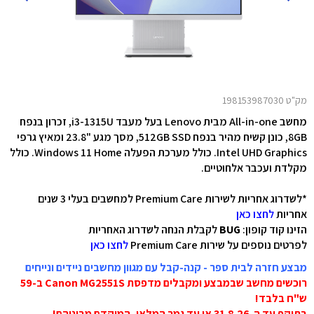
מק"ט 198153987030
מחשב All-in-one מבית Lenovo בעל מעבד i3-1315U, זכרון בנפח
8GB, כונן קשיח מהיר בנפח 512GB SSD, מסך מגע "23.8 ומאיץ גרפי
Intel UHD Graphics
. כולל מערכת הפעלה Windows 11 Home. כולל
מקלדת ועכבר אלחוטיים.
*לשדרוג אחריות לשירות Premium Care למחשבים בעלי 3 שנים
אחריות
לחצו כאן
הזינו קוד קופון:
BUG
לקבלת הנחה לשדרוג האחריות
לפרטים נוספים על שירות Premium Care
לחצו כאן
מבצע חזרה לבית ספר - קנה-קבל עם מגוון מחשבים ניידים ונייחים
רוכשים מחשב שבמבצע ומקבלים מדפסת Canon MG2551S ב-59
ש"ח בלבד!
בתוקף עד ה-31.8.26 או עד גמר המלאי, המוקדם מביניהם!