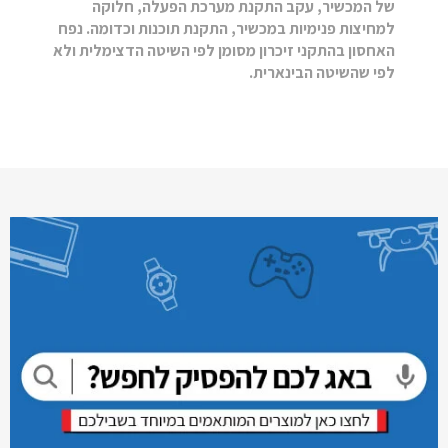
של המכשיר, עקב התקנת מערכת הפעלה, חלוקה
למחיצות פנימיות במכשיר, התקנת תוכנות וכדומה. נפח
האחסון בהתקני זיכרון מסומן לפי השיטה הדצימלית ולא
לפי שהשיטה הבינארית.