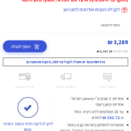
לקבלת הטבות ושדרוגים לחצו כאן
הוסף להשוואה
3,289 ₪
הוסף לעגלה
מחיר באילת:
2,787.29 ₪
ברכישת מוצר זה תוכלו לקבל עד 3,289 נקודות מועדון!
יבואן רשמי
משלוח חינם
קנייה בטוחה
אחריות: 3 שנים ע"י Lenovo ישראל -
אחריות יבואן רשמי
עד 18 תשלומים ללא ריבית.
החל
מ-
182.72 ₪
לחודש.
לחץ
לבדיקת מלאי המוצר בסניפי
אפשרות לתשלום בהוראת קבע באתר
BUG
ובסניפים באמצעות חברת "בלנדר". פרטים