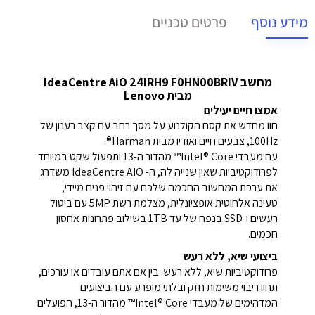
מידע נוסף
פרטים טכניים
מחשב IdeaCentre AiO 24IRH9 F0HN00BRIV
מבית Lenovo
אמצו חיים יעילים
חוו מחדש את קסם הקולנוע על מסך רחב עם קצב רענון של
100Hz, צבעים חיים ואודיו מבית Harman®.
עם מעבדי Intel® Core™ מהדור ה-13 ותפעול שקט במיוחד
לפרודוקטיביות שאין שנייה לה, ה- IdeaCentre AIO משדרג
את ערכת המחשוב החכמה שלכם עם זיהוי פנים מיידי,
טעינה אלחוטית אופציונלית, מצלמת רשת 5MP עם ביטול
רעשים ו-SSD בנפח של עד 1TB בשילוב פתרונות אחסון
חכמים.
ביצועי שיא, ללא רעש
פרודוקטיביות שיא, ללא רעש. בין אם אתם עובדים או עורכים,
תחוו ריבוי משימות חזק ובלתי מופרע עם הביצועים
המדהימים של מעבדי Intel® Core™ מהדור ה-13, הפועלים