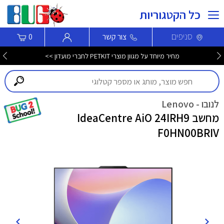
כל הקטגוריות
סניפים
צור קשר
0
מחיר מיוחד על מגוון מוצרי PETKIT לחברי מועדון >>
לנובו - Lenovo
מחשב IdeaCentre AiO 24IRH9
F0HN00BRIV