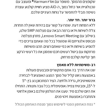
שקופצים מהמסך. משופר עם אודיו Harman® ומעוצב עם
טכנולוגיית אור כחול נמוך, ה-AIO מציע חוויית קולנוע עוצרת
נשימה מבלי להתפשר על נוחות העיניים שלכם.
ברור יותר. חד יותר.
ללא הסחות דעת. שמרו על קשר עם בהירות שאין לה תחרות.
צללו לשיחות וידאו ברמה הבאה עם מצלמת 5MP שלנו,
בשילוב עם Lenovo Smart Meeting, פתרון מצלמה
מבוסס אלגוריתם AI שמטפל בכל מה שאתם צריכים כדי
להופיע בשיחות וידאו כפי שאתם רוצים. תהנו משיחות
מרתקות עם ביטול רעשים חכם שמסנן את כל רעשי הרקע
תוך קליטת קולכם מרחוק.
רב-משימתיות ללא מאמץ
שנו את הדרך בה אתם מתקשרים ומבצעים פעולות
באמצעות ניווט קליל של מסך המגע האופציונלי לבחירה
אינטואיטיבית, גרירה ולחיצה. הציר המתכוונן נע בין -5°
ל-15°, ומבטיח צפייה אופטימלית בכל גובה ותנוחה. התחילו
את היום שלכם מיד: טענו את הטלפון שלכם באופן אלחוטי
והתחברו באמצעות זיהוי פנים.
* נפח האחסון הפנוי לשימוש נמוך מנפח האחסון הכולל