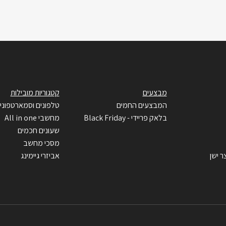
מבצעים
קטגוריות מובילות
המבצעים החמים
טלפונים וסמארטפוני
בלאק פריידי - Black Friday
מחשבי All in one
שעונים חכמים
מסכי מחשב
ר ישן
אביזרי גיימינג