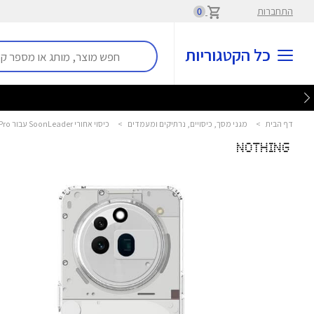
התחברות
0
כל הקטגוריות
דף הבית
>
מגני מסך, כיסויים, נרתיקים ומעמדים
>
כיסוי אחורי SoonLeader עבור Nothing Phone (3A) Pro נאטינג - Nothing