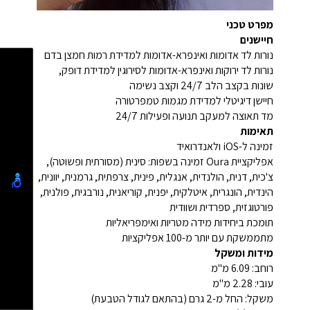
מפרט טכני
חיישנים
נורות לד אדומות ואינפרא-אדומות למדידת רמות חמצן בדם
נורות לד ירוקות ואינפרא-אדומות לסירוגין למדידת דופק,
שונות בקצב הלב 24/7 וקצב נשימה
חיישן דיגיטלי למדידת מגמות טמפרטורה
מד תאוצה למעקב תנועה ופעילות 24/7
תאימות
זמינה ל-iOS ולאנדרואיד
אפליקציית Oura זמינה בשפות: סינית (מסורתית ופשוטה),
צ'כית, דנית, הולנדית, אנגלית, פינית, צרפתית, גרמנית, יוונית,
הינדית, הונגרית, איטלקית, יפנית, קוריאנית, נורבגית, פולנית,
פורטוגזית, ספרדית ושוודית
תומכת ביחידות מידה מטריות ואימפריאליות
מתממשקת עם יותר מ-100 אפליקציות
מידות ומשקל
רוחב: 6.09 מ"מ
עובי: 2.28 מ"מ
משקל: החל מ-2 גרם (בהתאם לגודל הטבעת)