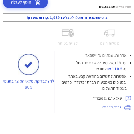
הוסף לעגלה
מחיר באילת:
1,685.59 ₪
ברכישת מוצר זה תוכלו לקבל עד 1,989 נקודות מועדון!
משלוח חינם
קנייה בטוחה
אחריות: שנתיים ע"י ישפאר
עד 18 תשלומים ללא ריבית.
החל
מ-
110.5 ₪
לחודש.
אפשרות לתשלום בהוראת קבע באתר
לחץ
לבדיקת מלאי המוצר בסניפי
ובסניפים באמצעות חברת "בלנדר". פרטים
BUG
בעמוד התשלום.
שאל אותנו על מוצר זה
גרסת הדפסה