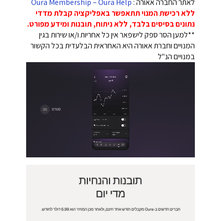
לאתר החברה אאורה :
Oura Membership – Oura Help
ללא רכישת המנוי תתאפשר באפליקציה קבלת מדדי
נתונים בסיסים בלבד, ללא ניתוח, תובנות ומידע מפורט.
**למען הסר ספק לישפאר אין כל אחריות ו/או שירות בגין
המנויים וחברת אאורה היא האחראית הבלעדית בכל הקשור
במנויים הנ"ל