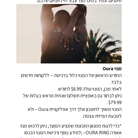
טיטניום. עמיד במים. נוצר עבור חיי היומיום שלכם.
מנוי Oura
החודש הראשון של המנוי כלול ברכישה – ללקוחות חדשים
בלבד.
לאחר מכן, המנוי עולה $6.99 לחודש.
ניתן לבחור גם באופציית תשלום שנתית מראש בעלות של
$79.99 .
המנוי משויך לחשבון שלך דרך אפליקציית Oura – ולא
לטבעת הפיזית עצמה.
*כדי להנות ממגוון התכונות שמציע המוצר, ניתן לרכוש מנוי
אאורה OURA RING– ;למידע נוסף ורכישת המנוי הכנסו