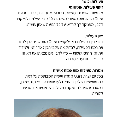
פעילות וכושר
זיהוי פעילות אוטומטי
מדוושת באופניים, משחקי כדורסל או עבודות בית – טבעת
Oura מזהה אוטומטית למעלה מ־40 סוגי פעילויות לפי קצב
הלב, ומעניקה לך קרדיט על כל תנועה שאתן עושות.
ציון פעילות
נתוני ציון הפעילות באפליקציית Oura מאפשרים לכן לנתח
את רמת הפעילות, לבדוק את עקביותכן לאורך זמן ולמדוד
את זמן ההתאוששות — כדי להבין אם מצאתן את האיזון
הבריא בין תנועה למנוחה.
מטרות פעילות מותאמות אישית
בכל יום יוצרת Oura מטרה אישית המבוססת על רמת
ההתאוששות שלכן. בהתאם לעדיפויות הבריאותיות שלכן,
המטרה עשויה להתמקד בפעילות היומיומית או בשריפת
קלוריות.