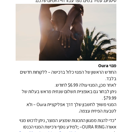
טיטניום. עמיד במים. נוצר עבור חיי היומיום שלכם.
מנוי Oura
החודש הראשון של המנוי כלול ברכישה – ללקוחות חדשים
בלבד.
לאחר מכן, המנוי עולה $6.99 לחודש.
ניתן לבחור גם באופציית תשלום שנתית מראש בעלות של
$79.99 .
המנוי משויך לחשבון שלך דרך אפליקציית Oura – ולא
לטבעת הפיזית עצמה.
*כדי להנות ממגוון התכונות שמציע המוצר, ניתן לרכוש מנוי
אאורה OURA RING– ;למידע נוסף ורכישת המנוי הכנסו