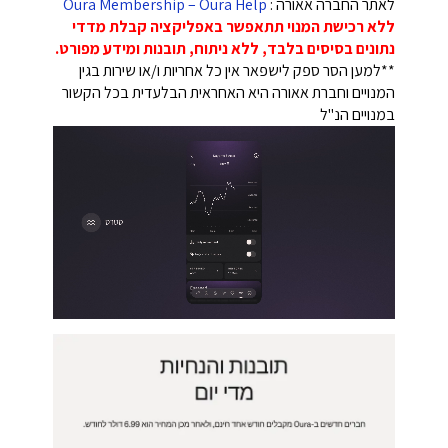
לאתר החברה אאורה :
Oura Membership – Oura Help
ללא רכישת המנוי תתאפשר באפליקציה קבלת מדדי
נתונים בסיסים בלבד, ללא ניתוח, תובנות ומידע מפורט.
**למען הסר ספק לישפאר אין כל אחריות ו/או שירות בגין
המנויים וחברת אאורה היא האחראית הבלעדית בכל הקשור
במנויים הנ"ל