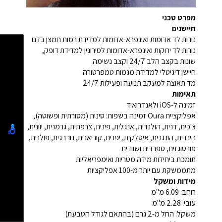
מפרט טכני
חיישנים
נורות לד אדומות ואינפרא-אדומות למדידת רמות חמצן בדם
נורות לד ירוקות ואינפרא-אדומות לסירוגין למדידת דופק,
שונות בקצב הלב 24/7 וקצב נשימה
חיישן דיגיטלי למדידת מגמות טמפרטורה
מד תאוצה למעקב תנועה ופעילות 24/7
תאימות
זמינה ל-iOS ולאנדרואיד
אפליקציית Oura זמינה בשפות: סינית (מסורתית ופשוטה),
צ'כית, דנית, הולנדית, אנגלית, פינית, צרפתית, גרמנית, יוונית,
הינדית, הונגרית, איטלקית, יפנית, קוריאנית, נורבגית, פולנית,
פורטוגזית, ספרדית ושוודית
תומכת ביחידות מידה מטריות ואימפריאליות
מתממשקת עם יותר מ-100 אפליקציות
מידות ומשקל
רוחב: 6.09 מ"מ
עובי: 2.28 מ"מ
משקל: החל מ-2 גרם (בהתאם לגודל הטבעת)