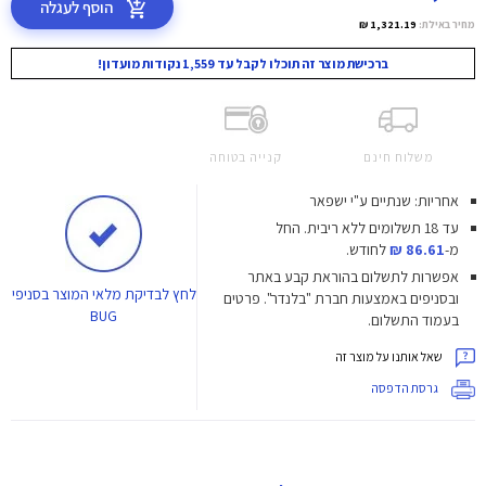
הוסף לעגלה
מחיר באילת:
1,321.19 ₪
ברכישת מוצר זה תוכלו לקבל עד 1,559 נקודות מועדון!
משלוח חינם
קנייה בטוחה
אחריות: שנתיים ע"י ישפאר
עד 18 תשלומים ללא ריבית.
החל
מ-
86.61 ₪
לחודש.
אפשרות לתשלום בהוראת קבע באתר
לחץ
לבדיקת מלאי המוצר בסניפי
ובסניפים באמצעות חברת "בלנדר". פרטים
BUG
בעמוד התשלום.
שאל אותנו על מוצר זה
גרסת הדפסה