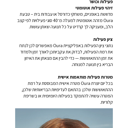
פעילות וכושר
זיהוי פעילות אוטומטי
מדוושת באופניים, משחקי כדורסל או עבודות בית – טבעת
Oura מזהה אוטומטית למעלה מ־40 סוגי פעילויות לפי קצב
הלב, ומעניקה לך קרדיט על כל תנועה שאתן עושות.
ציון פעילות
נתוני ציון הפעילות באפליקציית Oura מאפשרים לכן לנתח
את רמת הפעילות, לבדוק את עקביותכן לאורך זמן ולמדוד
את זמן ההתאוששות — כדי להבין אם מצאתן את האיזון
הבריא בין תנועה למנוחה.
מטרות פעילות מותאמות אישית
בכל יום יוצרת Oura מטרה אישית המבוססת על רמת
ההתאוששות שלכן. בהתאם לעדיפויות הבריאותיות שלכן,
המטרה עשויה להתמקד בפעילות היומיומית או בשריפת
קלוריות.