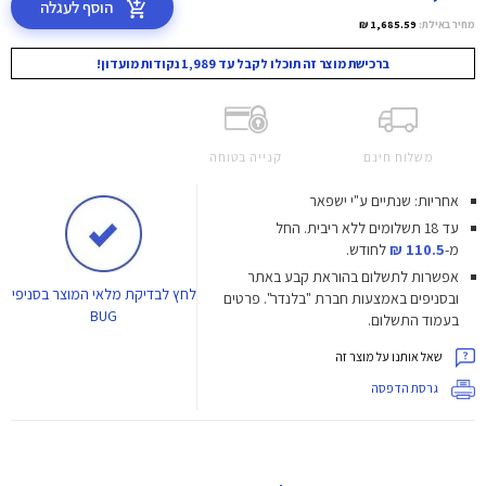
הוסף לעגלה
מחיר באילת:
1,685.59 ₪
ברכישת מוצר זה תוכלו לקבל עד 1,989 נקודות מועדון!
משלוח חינם
קנייה בטוחה
אחריות: שנתיים ע"י ישפאר
עד 18 תשלומים ללא ריבית.
החל
מ-
110.5 ₪
לחודש.
אפשרות לתשלום בהוראת קבע באתר
לחץ
לבדיקת מלאי המוצר בסניפי
ובסניפים באמצעות חברת "בלנדר". פרטים
BUG
בעמוד התשלום.
שאל אותנו על מוצר זה
גרסת הדפסה