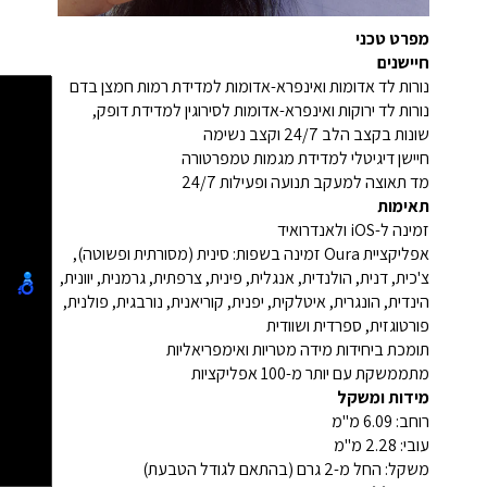
מפרט טכני
חיישנים
נורות לד אדומות ואינפרא-אדומות למדידת רמות חמצן בדם
נורות לד ירוקות ואינפרא-אדומות לסירוגין למדידת דופק,
שונות בקצב הלב 24/7 וקצב נשימה
חיישן דיגיטלי למדידת מגמות טמפרטורה
מד תאוצה למעקב תנועה ופעילות 24/7
תאימות
זמינה ל-iOS ולאנדרואיד
אפליקציית Oura זמינה בשפות: סינית (מסורתית ופשוטה),
צ'כית, דנית, הולנדית, אנגלית, פינית, צרפתית, גרמנית, יוונית,
הינדית, הונגרית, איטלקית, יפנית, קוריאנית, נורבגית, פולנית,
פורטוגזית, ספרדית ושוודית
תומכת ביחידות מידה מטריות ואימפריאליות
מתממשקת עם יותר מ-100 אפליקציות
מידות ומשקל
רוחב: 6.09 מ"מ
עובי: 2.28 מ"מ
משקל: החל מ-2 גרם (בהתאם לגודל הטבעת)