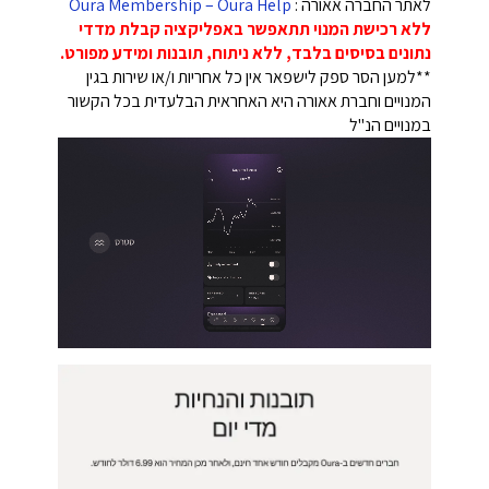
לאתר החברה אאורה :
Oura Membership – Oura Help
ללא רכישת המנוי תתאפשר באפליקציה קבלת מדדי
נתונים בסיסים בלבד, ללא ניתוח, תובנות ומידע מפורט.
**למען הסר ספק לישפאר אין כל אחריות ו/או שירות בגין
המנויים וחברת אאורה היא האחראית הבלעדית בכל הקשור
במנויים הנ"ל