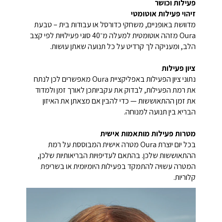
פעילות וכושר
זיהוי פעילות אוטומטי
מדוושת באופניים, משחקי כדורסל או עבודות בית – טבעת
Oura מזהה אוטומטית למעלה מ־40 סוגי פעילויות לפי קצב
הלב, ומעניקה לך קרדיט על כל תנועה שאתן עושות.
ציון פעילות
נתוני ציון הפעילות באפליקציית Oura מאפשרים לכן לנתח
את רמת הפעילות, לבדוק את עקביותכן לאורך זמן ולמדוד
את זמן ההתאוששות — כדי להבין אם מצאתן את האיזון
הבריא בין תנועה למנוחה.
מטרות פעילות מותאמות אישית
בכל יום יוצרת Oura מטרה אישית המבוססת על רמת
ההתאוששות שלכן. בהתאם לעדיפויות הבריאותיות שלכן,
המטרה עשויה להתמקד בפעילות היומיומית או בשריפת
קלוריות.