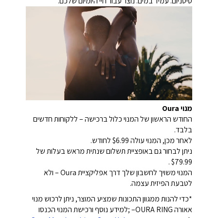
טיטניום. עמיד במים. נוצר עבור חיי היומיום שלכם.
מנוי Oura
החודש הראשון של המנוי כלול ברכישה – ללקוחות חדשים
בלבד.
לאחר מכן, המנוי עולה $6.99 לחודש.
ניתן לבחור גם באופציית תשלום שנתית מראש בעלות של
$79.99 .
המנוי משויך לחשבון שלך דרך אפליקציית Oura – ולא
לטבעת הפיזית עצמה.
*כדי להנות ממגוון התכונות שמציע המוצר, ניתן לרכוש מנוי
אאורה OURA RING– ;למידע נוסף ורכישת המנוי הכנסו