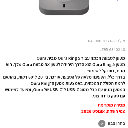
מק"ט 6430060157477
JZ95-63402-10
מטען לטבעת חכמה עבור Oura Ring 5 מבית Oura
מטען Oura Ring 5 הוא הדרך היחידה לטעון את טבעת Oura שלך. הוא
מהיר, נוח וקל לשימוש.
בדרך כלל, הטעינה מלאה של הטבעת אורכת בין 20 ל־80 דקות, בהתאם
לרמת הסוללה הנוכחית, באמצעות מטען ה־Oura Ring.
המטען מגיע עם כבל מסוג USB-C ל־USB-C של Oura, ומיועד לשימוש
עם ספק כוח חיצוני.
מכירה מוקדמת
צפי השקה: אוגוסט 2026
בחרו צבע