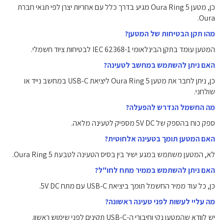
כן, מטען Oura Ring 5 מגיע בדרך כלל עם אחריות יצרן לפי תנאי חברת
Oura.
מהו תקן הבטיחות של המטען?
המטען עומד בתקן הבינלאומי IEC 62368-1 לבטיחות ציוד חשמלי.
האם ניתן להשתמש במחשב לטעינה?
כן, ניתן לחבר את מטען Oura Ring 5 ליציאת USB-C במחשב נייד או
שולחני.
מה החשמל הנדרש להפעלה?
ספק כוח בהספק של ‎5V DC‎ מספיק לטעינה מלאה.
האם המטען תומך בטעינה אלחוטית?
לא, המטען משתמש במגע ישיר בין בסיס הטעינה לטבעת Oura Ring 5.
האם ניתן להשתמש בממיר מתח לחו"ל?
כן, כל עוד ממיר החשמל תומך ביציאת USB-C עם מתח ‎5V DC‎.
מה עליי לעשות לפני טעינה ראשונה?
יש לוודא שהמטען נקי וחיבורי ה-USB-C תקינים לפני שימוש ראשון.