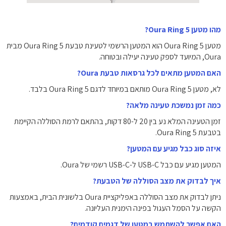
מהו מטען Oura Ring 5?
מטען Oura Ring 5 הוא המטען הרשמי לטעינת טבעת Oura Ring 5 מבית
Oura, המיועד לספק טעינה יעילה ובטוחה.
האם המטען מתאים לכל גרסאות טבעת Oura?
לא, מטען Oura Ring 5 מותאם במיוחד לדגם Oura Ring 5 בלבד.
כמה זמן נמשכת טעינה מלאה?
זמן הטעינה המלא נע בין 20 ל-80 דקות, בהתאם לרמת הסוללה הקיימת
בטבעת Oura Ring 5.
איזה סוג כבל מגיע עם המטען?
המטען מגיע עם כבל USB-C ל-USB-C רשמי של Oura.
איך לבדוק את מצב הסוללה של הטבעת?
ניתן לבדוק את מצב הסוללה באפליקציית Oura בלשונית הבית, באמצעות
הקשה על הסמל העגול בפינה הימנית העליונה.
האם אפשר להשתמש במטען של דגמים קודמים?