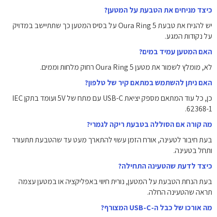
כיצד מניחים את הטבעת על המטען?
יש להניח את טבעת Oura Ring 5 על בסיס המטען כך שתתיישב במדויק
על נקודות המגע.
האם המטען עמיד במים?
לא, מומלץ לשמור את מטען Oura Ring 5 רחוק מלחות וממים.
האם ניתן להשתמש במתאם קיר של טלפון?
כן, כל עוד המתאם מספק יציאת USB-C עם מתח של 5V ועומד בתקן IEC
62368-1.
מה קורה אם הסוללה בטבעת ריקה לגמרי?
בעת חיבור לטעינה, אורח הזמן עשוי להתארך מעט עד שהטבעת תתעורר
ותחל בטעינה.
כיצד לדעת שהטעינה התחילה?
בעת הנחת הטבעת על המטען, נורית חיווי באפליקציה או במטען עצמה
תראה שהטעינה החלה.
מה אורכו של כבל ה-USB-C המצורף?