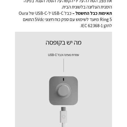
את מצב הסוללה על ידי הקשה על הסמל העגול בפינה
הימנית העליונה בלשונית הבית.
תאימות כבל החשמל –
כבל USB-C ל-USB-C של Oura
Ring 5 מיועד לשימוש עם ספק כוח חיצוני ‎5Vdc‎ התואם
לתקן IEC 62368-1.