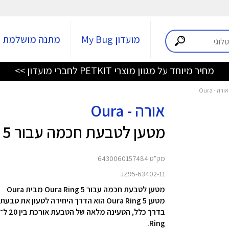
מועדון My Bug
מתנה מושלמת
מחיר מיוחד על מגוון מוצרי PETKIT לחברי מועדון >>
אורה - Oura
מטען לטבעת חכמה עבור Oura Ring 5 מידה 11
מק"ט 6430060157484
JZ95-63402-11
מטען לטבעת חכמה עבור Oura Ring 5 מבית Oura
מטען Oura Ring 5 הוא הדרך היחידה לטעון את טבעת Oura שלך. הוא מהיר, נוח וקל לשימוש.
Ring.