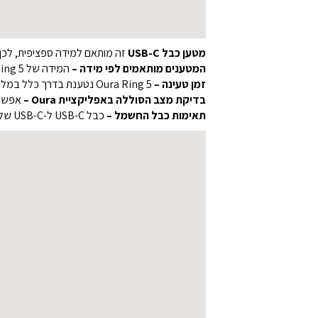
מטען כבל USB-C
זה מותאם למידה ספציפית, לכן חשוב לבחור את המידה שמתאי
המטענים מותאמים לפי מידה –
המידה של Oura Ring 5 מופיעה בחלק הפנימי של הטבעת החכמה שלכם.
זמן טעינה –
Oura Ring 5 נטענת בדרך כלל במלואה בתוך 20-80 דקות, בהתאם לרמת הסוללה הנוכחית.
בדיקת מצב הסוללה באפליקציית Oura –
אפשר 
תאימות כבל החשמל –
כבל USB-C ל-USB-C של Oura Ring 5 מיועד לשימוש עם ספק כוח חיצוני ‎5Vdc‎ התואם לתקן IEC 62368-1.