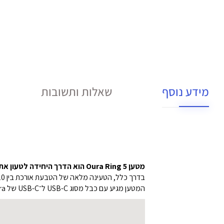
מידע נוסף
שאלות ותשובות
מטען Oura Ring 5 הוא הדרך היחידה לטעון את טבעת Oura שלך. הוא מהיר, נוח וקל לשימוש.
בדרך כלל, הטעינה מלאה של הטבעת אורכת בין 20 ל־80 דקות, בהתאם לרמת הסוללה הנוכחית, באמצעות מטען ה־Oura Ring.
המטען מגיע עם כבל מסוג USB-C ל־USB-C של Oura, ומיועד לשימוש עם ספק כוח חיצוני.