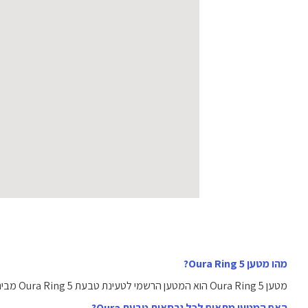
מהו מטען Oura Ring 5?
מטען Oura Ring 5 הוא המטען הרשמי לטעינת טבעת Oura Ring 5 מבית Oura, המיועד לספק טעינה יעילה ובטוחה.
האם המטען מתאים לכל גרסאות טבעת Oura?