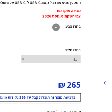
המטען מגיע עם כבל מסוג USB-C ל־USB-C של Oura, ומיועד לשימוש עם ספק כוח חיצוני.
מכירה מוקדמת
צפי השקה: אוגוסט 2026
בחרו צבע
בחרו מידה
265 ₪
ברכישת מוצר זה תוכלו לקבל עד 265 נקודות מועדון!
אחריות: שנה ע"י ישפאר