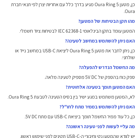
כן, מטען Oura Ring 5 מגיע בדרך כלל עם אחריות יצרן לפי תנאי חברת
Oura.
מהו תקן הבטיחות של המטען?
המטען עומד בתקן הבינלאומי IEC 62368-1 לבטיחות ציוד חשמלי.
האם ניתן להשתמש במחשב לטעינה?
כן, ניתן לחבר את מטען Oura Ring 5 ליציאת USB-C במחשב נייד או
שולחני.
מה החשמל הנדרש להפעלה?
ספק כוח בהספק של ‎5V DC‎ מספיק לטעינה מלאה.
האם המטען תומך בטעינה אלחוטית?
לא, המטען משתמש במגע ישיר בין בסיס הטעינה לטבעת Oura Ring 5.
האם ניתן להשתמש בממיר מתח לחו"ל?
כן, כל עוד ממיר החשמל תומך ביציאת USB-C עם מתח ‎5V DC‎.
מה עליי לעשות לפני טעינה ראשונה?
יש לוודא שהמטען נקי וחיבורי ה-USB-C תקינים לפני שימוש ראשון.