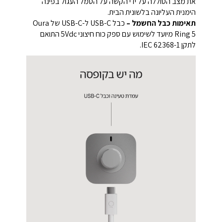
את מצב הסוללה על ידי הקשה על הסמל העגול בפינה
הימנית העליונה בלשונית הבית.
תאימות כבל החשמל –
כבל USB-C ל-USB-C של Oura
Ring 5 מיועד לשימוש עם ספק כוח חיצוני ‎5Vdc‎ התואם
לתקן IEC 62368-1.