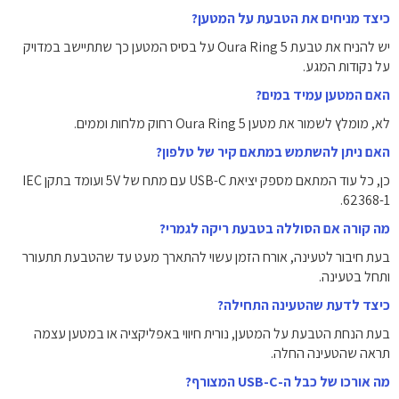
כיצד מניחים את הטבעת על המטען?
יש להניח את טבעת Oura Ring 5 על בסיס המטען כך שתתיישב במדויק
על נקודות המגע.
האם המטען עמיד במים?
לא, מומלץ לשמור את מטען Oura Ring 5 רחוק מלחות וממים.
האם ניתן להשתמש במתאם קיר של טלפון?
כן, כל עוד המתאם מספק יציאת USB-C עם מתח של 5V ועומד בתקן IEC
62368-1.
מה קורה אם הסוללה בטבעת ריקה לגמרי?
בעת חיבור לטעינה, אורח הזמן עשוי להתארך מעט עד שהטבעת תתעורר
ותחל בטעינה.
כיצד לדעת שהטעינה התחילה?
בעת הנחת הטבעת על המטען, נורית חיווי באפליקציה או במטען עצמה
תראה שהטעינה החלה.
מה אורכו של כבל ה-USB-C המצורף?