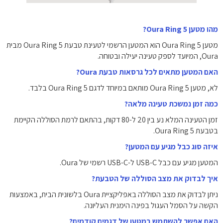
מהו מטען Oura Ring 5?
מטען Oura Ring 5 הוא המטען הרשמי לטעינת טבעת Oura Ring 5 מבית
Oura, המיועד לספק טעינה יעילה ובטוחה.
האם המטען מתאים לכל גרסאות טבעת Oura?
לא, מטען Oura Ring 5 מותאם במיוחד לדגם Oura Ring 5 בלבד.
כמה זמן נמשכת טעינה מלאה?
זמן הטעינה המלא נע בין 20 ל-80 דקות, בהתאם לרמת הסוללה הקיימת
בטבעת Oura Ring 5.
איזה סוג כבל מגיע עם המטען?
המטען מגיע עם כבל USB-C ל-USB-C רשמי של Oura.
איך לבדוק את מצב הסוללה של הטבעת?
ניתן לבדוק את מצב הסוללה באפליקציית Oura בלשונית הבית, באמצעות
הקשה על הסמל העגול בפינה הימנית העליונה.
האם אפשר להשתמש במטען של דגמים קודמים?