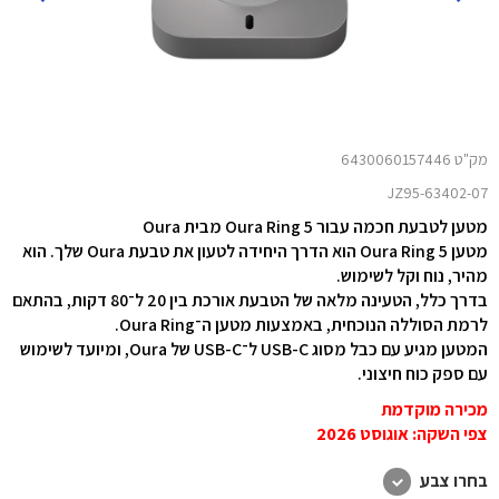
מק"ט 6430060157446
JZ95-63402-07
מטען לטבעת חכמה עבור Oura Ring 5 מבית Oura
מטען Oura Ring 5 הוא הדרך היחידה לטעון את טבעת Oura שלך. הוא
מהיר, נוח וקל לשימוש.
בדרך כלל, הטעינה מלאה של הטבעת אורכת בין 20 ל־80 דקות, בהתאם
לרמת הסוללה הנוכחית, באמצעות מטען ה־Oura Ring.
המטען מגיע עם כבל מסוג USB-C ל־USB-C של Oura, ומיועד לשימוש
עם ספק כוח חיצוני.
מכירה מוקדמת
צפי השקה: אוגוסט 2026
בחרו צבע