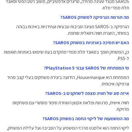
SAROS מנצל טעינה מהירה, טריגרים אדפטיביים, משוב רטט הפטי וסאונד
תלת ממדי מלא.
מה תורמת הגרפיקה למשחק SAROS?
הגרפיקה ב-SAROS מציגה סביבות טבעיות ועתידניות באיכות גבוהה
במיוחד, היוצרת חוויה ויזואלית סוחפת.
האם יש תמיכה באוזניות במשחק SAROS?
כן, המשחק תומך בסאונד תלת ממדי מתקדם בעת שימוש באוזניות תואמות
ל-PS5.
מי המפתחת של SAROS עבור PlayStation 5?
המפתחת היא Housemarque, הידועה ביצירת משחקים בעלי קצב מהיר
וגרפיקה איכותית.
איזה סוג של חוויה מצפה לשחקנים ב-SAROS?
חוויה אישית, מרגשת ומלאת אקשן השוזרת סיפור מסתורי עם משחקיות
מדויקת.
מה המשמעות של ליקוי החמה במשחק SAROS?
ליקוי החמה הוא אלמנט מרכזי המשפיע על הסביבה ועל עלילת המשחק,