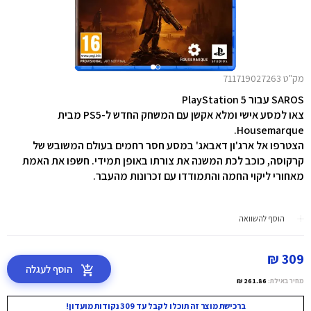
מק"ט 711719027263
SAROS עבור PlayStation 5
צאו למסע אישי ומלא אקשן עם המשחק החדש ל-PS5 מבית
Housemarque.
הצטרפו אל ארג'ון דאבאג' במסע חסר רחמים בעולם המשובש של
קרקוסה, כוכב לכת המשנה את צורתו באופן תמידי. חשפו את האמת
מאחורי ליקוי החמה והתמודדו עם זכרונות מהעבר.
הוסף להשוואה
309 ₪
הוסף לעגלה
מחיר באילת:
261.86 ₪
ברכישת מוצר זה תוכלו לקבל עד 309 נקודות מועדון!