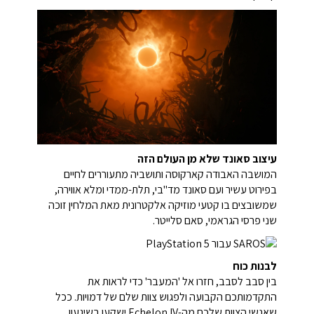
עיצוב סאונד שלא מן העולם הזה
המושבה האבודה קארקוסה ותושביה מתעוררים לחיים
בפירוט עשיר ועם סאונד מד"בי, תלת-ממדי ומלא אווירה,
שמשובצים בו קטעי מוזיקה אלקטרונית מאת המלחין זוכה
שני פרסי הגראמי, סאם סלייטר.
לבנות כוח
בין סבב לסבב, חזרו אל 'המעבר' כדי לראות את
התקדמותכם הקבועה ולפגוש צוות שלם של דמויות. ככל
שאנשי הצוות שלכם מה-Echelon IV ישקעו בשיגעון