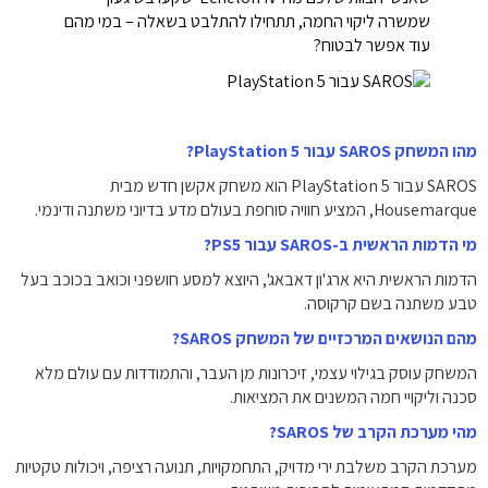
שמשרה ליקוי החמה, תתחילו להתלבט בשאלה – במי מהם
עוד אפשר לבטוח?
מהו המשחק SAROS עבור PlayStation 5?
SAROS עבור PlayStation 5 הוא משחק אקשן חדש מבית
Housemarque, המציע חוויה סוחפת בעולם מדע בדיוני משתנה ודינמי.
מי הדמות הראשית ב-SAROS עבור PS5?
הדמות הראשית היא ארג'ון דאבאג', היוצא למסע חושפני וכואב בכוכב בעל
טבע משתנה בשם קרקוסה.
מהם הנושאים המרכזיים של המשחק SAROS?
המשחק עוסק בגילוי עצמי, זיכרונות מן העבר, והתמודדות עם עולם מלא
סכנה וליקויי חמה המשנים את המציאות.
מהי מערכת הקרב של SAROS?
מערכת הקרב משלבת ירי מדויק, התחמקויות, תנועה רציפה, ויכולות טקטיות