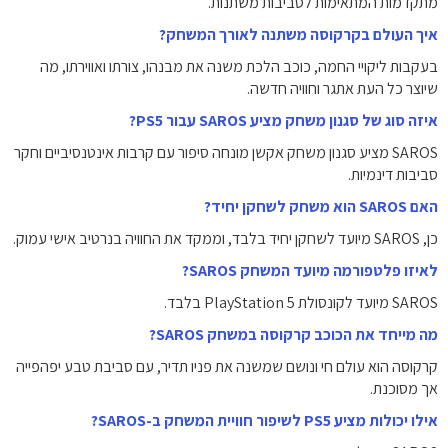
מתקדמות המתאימות לסביבות משתנות.
איך העולם בקרקוסה משתנה לאורך המשחק?
בעקבות ליקויי החמה, כוכב הלכת משנה את מבנהו, צורתו ואווירתו, מה
שיוצר כל העת אתגר וחוויה חדשה.
איזה סוג של סגנון משחק מציע SAROS עבור PS5?
SAROS מציע סגנון משחק אקשן מונחה סיפור עם קרבות אינטנסיביים וחקר
סביבות דינמיות.
האם SAROS הוא משחק לשחקן יחיד?
כן, SAROS מיועד לשחקן יחיד בלבד, וממקד את החוויה בנרטיב אישי עמוק.
לאיזו פלטפורמה מיועד המשחק SAROS?
SAROS מיועד לקונסולת PlayStation 5 בלבד.
מה מייחד את הכוכב קרקוסה במשחק SAROS?
קרקוסה הוא עולם חי ונושם שמשנה את פניו תדיר, עם סביבת טבע יפהפייה
אך מסוכנת.
אילו יכולות מציע PS5 לשיפור חוויית המשחק ב-SAROS?