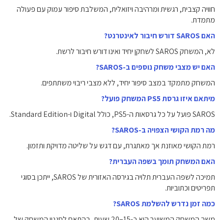
חוויה קצבית, רגשית ומרהיבה ויזואלית, המשלבת סיפור עמוק עם פעולה
מתמדת.
האם SAROS דורש חיבור לאינטרנט?
לא, המשחק SAROS לשחקן יחיד ואינו דורש חיבור לרשת.
האם יש מצבי משחק נוספים ב-SAROS?
המשחק מתמקד במצב סיפור יחיד, ללא מצבי ריבוי משתתפים.
מיתאם איזו גרסת PS5 המשחק פועל?
SAROS פועל על כל גרסאות ה-PS5, כולל Digital ו-Standard Edition.
מה רמת הקושי הצפויה ב-SAROS?
רמת הקושי מאוזנת אך מאתגרת, עם דגש על שליטה מדויקת ותזמון.
האם המשחק תומך בשפה העברית?
תמיכה לשפה העברית תלויה בגירסה האזורית של SAROS, ייתכן בסוגי
תפריטים וכתוביות.
כמה זמן נדרש להשלמת SAROS?
משך המשחק המשוער הוא כ-15–20 שעות, בהתאם לסגנון המשחק של