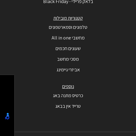
בלאק פריידי - Black Friday
קטגוריות מובילות
טלפונים וסמארטפונים
מחשבי All in one
שעונים חכמים
מסכי מחשב
אביזרי גיימינג
נוספים
כרטיס מתנה באג
טרייד אין בבאג