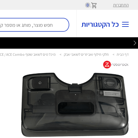
התחברות
0
כל הקטגוריות
דף הבית
>
חלקי חילוף ואביזרים לשואבי אבק
>
מיכל מים לשואב שוטף F25 ACE / ACE Combo רובורוק - ROBOROCK