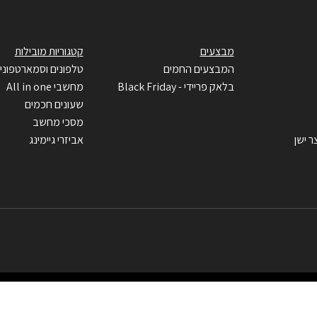
מבצעים
קטגוריות מובילות
המבצעים החמים
טלפונים וסמארטפוני
בלאק פריידי - Black Friday
מחשבי All in one
שעונים חכמים
מסכי מחשב
ר ישן
אביזרי גיימינג