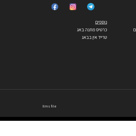
נוספים
ם
כרטיס מתנה באג
טרייד אין בבאג
llms file