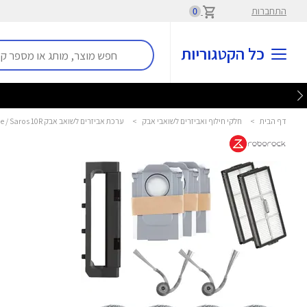
התחברות
0
כל הקטגוריות
דף הבית
>
חלקי חילוף ואביזרים לשואבי אבק
>
ערכת אביזרים לשואב אבק Saros 20 Complete / Saros 10R רובורוק - ROBOROCK