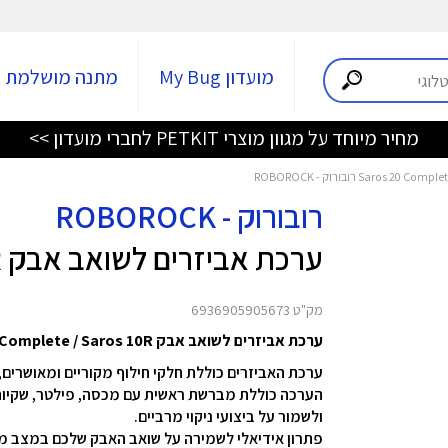
מועדון My Bug
מתנה מושלמת
מחיר מיוחד על מגוון מוצרי PETKIT לחברי מועדון >>
רובורוק - ROBOROCK
ערכת אביזרים לשואב אבק Saros 20 Complete / Saros 10R
מק"ט 6936905905673
ערכת אביזרים לשואב אבק Saros 20 Complete / Saros 10R מבית Roborock
ערכת האביזרים כוללת חלקי חילוף מקוריים ומאושרים
הערכה כוללת מברשת ראשית עם מכסה, פילטר, שקיות 
ולשמור על ביצועי ניקוי מרביים.
פתרון אידיאלי לשמירה על שואב האבק שלכם במצב מיט