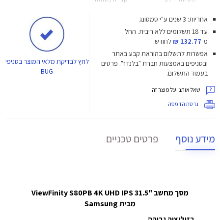
אחריות: 3 שנים ע"י סמסונג
עד 18 תשלומים ללא ריבית.
החל
מ-
132.77 ₪
לחודש.
אפשרות לתשלום בהוראת קבע באתר
לחץ
לבדיקת מלאי המוצר בסניפי
ובסניפים באמצעות חברת "בלנדר". פרטים
BUG
בעמוד התשלום.
שאל אותנו על מוצר זה
גרסת הדפסה
מידע נוסף
פרטים טכניים
מסך מחשב "31.5 ViewFinity S80PB 4K UHD IPS
מבית Samsung
רזולוציה גבוהה