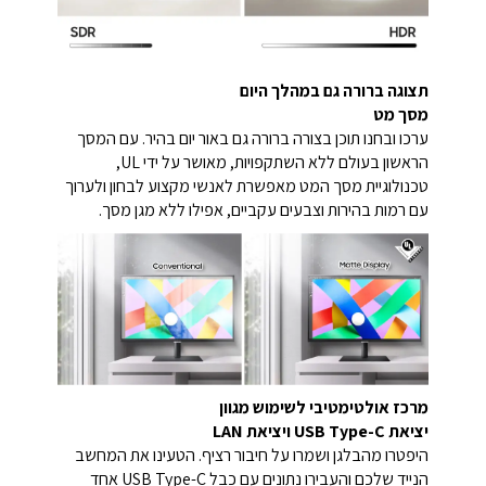
תצוגה ברורה גם במהלך היום
מסך מט
ערכו ובחנו תוכן בצורה ברורה גם באור יום בהיר. עם המסך
הראשון בעולם ללא השתקפויות, מאושר על ידי UL,
טכנולוגיית מסך המט מאפשרת לאנשי מקצוע לבחון ולערוך
עם רמות בהירות וצבעים עקביים, אפילו ללא מגן מסך.
מרכז אולטימטיבי לשימוש מגוון
יציאת USB Type-C ויציאת LAN
היפטרו מהבלגן ושמרו על חיבור רציף. הטעינו את המחשב
הנייד שלכם והעבירו נתונים עם כבל USB Type-C אחד