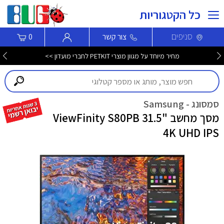
כל הקטגוריות
סניפים
צור קשר
0
מחיר מיוחד על מגוון מוצרי PETKIT לחברי מועדון >>
סמסונג - Samsung
מסך מחשב "31.5 ViewFinity S80PB
4K UHD IPS