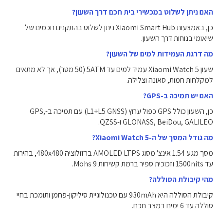
האם ניתן לשלוט במכשירי בית חכם דרך השעון?
כן, באמצעות Xiaomi Smart Hub ניתן לשלוט בהתקנים חכמים של
שיאומי בנוחות דרך השעון.
מה דרגת העמידות למים של השעון?
שעון Xiaomi Watch 5 עמיד למים עד 5ATM (50 מטר), אך לא מתאים
למקלחות חמות, סאונה וצלילה.
האם יש תמיכה ב-GPS?
כן, השעון כולל GPS כפול ערוץ (L1+L5 GNSS) עם תמיכה ב-GPS,
GLONASS, BeiDou, GALILEO ו-QZSS.
מה גודל המסך של ה-Xiaomi Watch 5?
מסך מגע 1.54 אינצ' מסוג AMOLED LTPS ברזולוציה 480x480, בהירות
עד 1500nits וזכוכית ספיר ברמת קשיחות Mohs 9.
מהי קיבולת הסוללה?
קיבולת הסוללה היא 930mAh עם טכנולוגיית סיליקון-פחמן ותומכת בחיי
סוללה עד 6 ימים במצב חכם.