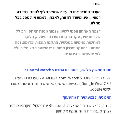
אחריות
הערה: המוצר אינו מיועד לשמש תחליף להתקן מדידה
רפואי, ואינו מיועד לחזות, לאבחן, למנוע או לטפל בכל
מחלה.
* נפח האחסון הפנוי לשימוש נמוך מנפח האחסון הכולל
של המכשיר, עקב התקנת מערכת הפעלה, חלוקה
למחיצות פנימיות במכשיר, התקנת תוכנות וכדומה. נפח
האחסון בהתקני זיכרון מסומן לפי השיטה הדצימלית ולא
לפי שהשיטה הבינארית.
מהו הממשק של שעון הספורט החכם Xiaomi Watch 5?
שעון הספורט החכם Xiaomi Watch 5 מבוסס על מערכת ההפעלה
Google WearOS 6, המציעה ממשק משתמש מתקדם וגישה למאות
יישומי Google.
האם ניתן לבצע שיחות מהשעון?
כן, ניתן לבצע שיחות באמצעות Bluetooth עם רמקול ומיקרופון מובנים
לצורך מענה, דחייה, והשתקת מיקרופון.