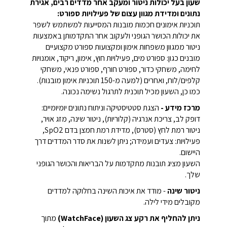
שעון בעל יכולות ניטור ומעקב אחר מדדים רבים, אגירת
נתונים ומדידת מגוון עצום של פעילויות ספורט:
תוכניות אימונים חכמות מובנות המסייעות למשתמש לשפר
את יכולות הכושר הגופני ולעקוב אחר התקדמותן באמצעות
ניטור ממגוון משפחות אימון ומקצועות ספורט מקצועיים
מובנים כגון: ספורט מים, פעילויות חוץ, אימון, ריקוד, אומנויות
לחימה, משחקי כדור, ספורט חורף, ספורט פנאי, משחקי
קלפים/לוח, ואחרים (למעה מ-150 תוכניות אימון מובנות).
כמו כן, השעון מכיל תוכנית לתרגול נשימה נכונה.
מרכז מידע -
הצגת סטטיסטיקה וניתוח נתונים יומיומיים:
דופק לב, צריכת אנרגיה (קלוריות), ניטור שינה, מזג אויר,
ניטור רמת לחץ (סטרס), מדידת רמת חמצן בדם SpO2,
פעילויות: צעדים ועמידה; ניתן לשנות את סדר המדדים דרך
היישום.
השעון מציג תובנות מתקדמות על הבריאות והכושר הגופני
שלך.
ניטור שינה
- מודד את איכות השינה בחלוקה למדדים
מקובלים מידי לילה.
ניתן להחליף את רקע צג השעון (WatchFace)
מתוך