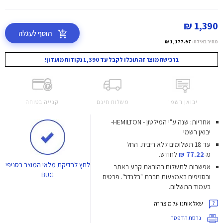
1,390 ₪
הוסף לעגלה
מחיר באילת:
1,177.97 ₪
ברכישת מוצר זה תוכלו לקבל עד 1,390 נקודות מועדון!
יבואן רשמי
משלוח חינם
קנייה בטוחה
אחריות: שנה ע"י המילטון - HEMILTON-
יבואן רשמי
עד 18 תשלומים ללא ריבית.
החל
מ-
77.22 ₪
לחודש.
לחץ
לבדיקת מלאי המוצר בסניפי
אפשרות לתשלום בהוראת קבע באתר
BUG
ובסניפים באמצעות חברת "בלנדר". פרטים
בעמוד התשלום.
שאל אותנו על מוצר זה
גרסת הדפסה