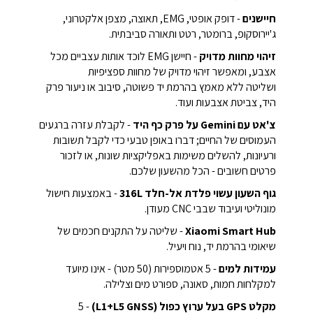
חיישנים
- דופק אופטי, EMG, תאוצה, מצפן אלקטרוני,
ג'יירוסקופ, ברומטר, רטט ותאורה סביבתית.
זיהוי מחוות מדויק
- חיישן EMG לוכד אותות עצביים מכל
אצבע, ומאפשר זיהוי מדויק של מחוות ספציפיות
ושליטה ללא מאמץ בהרמת יד פשוטה, סיבוב או ניעור פרק
היד, צביטת אצבעות ועוד.
צ'אט עם Gemini על פרק כף היד
- לקבלת עזרה ברגעים
העמוסים של החיים; דברו באופן טבעי כדי לקבל תשובות
ורעיונות, להשלים משימות באפליקציות שונות, או לזכור
פרטים חשובים - הכל מהשעון שלכם.
גוף השעון עשוי פלדת אל-חלד 316L
- באמצעות חישול
מונוליטי ועיבוד שבבי CNC מעודן.
Xiaomi Smart Hub
- שליטה על התקנים חכמים של
שיאומי בהרמת יד, נוח ויעיל.
עמידות למים
- 5 אטמוספירות (50 מטר) - אינו מיועד
למקלחות חמות, סאונה, ספורט מים וצלילה.
מקלט GPS בעל ערוץ כפול (L1+L5 GNSS)
- 5