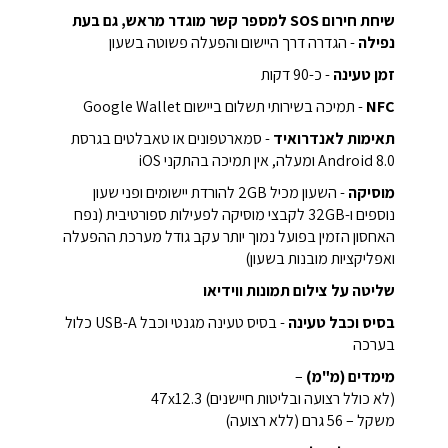
שיחת חירום SOS למספר קשר מוגדר מראש, גם בעת
נפילה
- הגדרה דרך היישום והפעלה פשוטה בשעון
זמן טעינה
- כ-90 דקות
NFC
- תמיכה בשירותי תשלום ביישום Google Wallet
תאימות לאנדרואיד
- סמארטפונים או טאבלטים בגרסת
Android 8.0 ומעלה, אין תמיכה בהתקני iOS
מוסיקה
- השעון מכיל 2GB להורדת יישומים ופני שעון
נוספים ו-32GB לקבצי מוסיקה לפעילות ספורטיבית (נפח
האחסון הזמין בפועל נמוך יותר עקב גודל מערכת ההפעלה
ואפליקציות מובנות בשעון)
שליטה על צילום תמונות ווידיאו
בסיס וכבל טעינה
- בסיס טעינה מגנטי וכבל USB-A כלול
בערכה
מימדים (מ"מ)
–
(לא כולל רצועה ובליטות חיישנים) 47x12.3
משקל – 56 גרם (ללא רצועה)