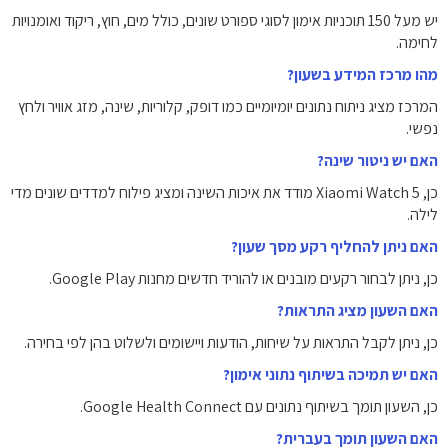
יש מעל 150 תוכניות אימון לסוגי ספורט שונים, כולל מים, חוץ, ריקוד ואומנויות
לחימה.
מהו מרכז המידע בשעון?
המרכז מציג ניתוח נתונים יומיומיים כמו דופק, קלוריות, שינה, מזג אוויר ולחץ
נפשי.
האם יש ניטור שינה?
כן, Xiaomi Watch 5 מודד את איכות השינה ומציג פילוח למדדים שונים מדי
לילה.
האם ניתן להחליף רקע מסך שעון?
כן, ניתן לבחור רקעים מובנים או להוריד חדשים מחנות Google Play.
האם השעון מציג התראות?
כן, ניתן לקבל התראות על שיחות, הודעות ויישומים ולשלוט בהן לפי בחירה.
האם יש תמיכה בשיתוף נתוני אימון?
כן, השעון תומך בשיתוף נתונים עם Google Health Connect.
האם השעון תומך בעברית?