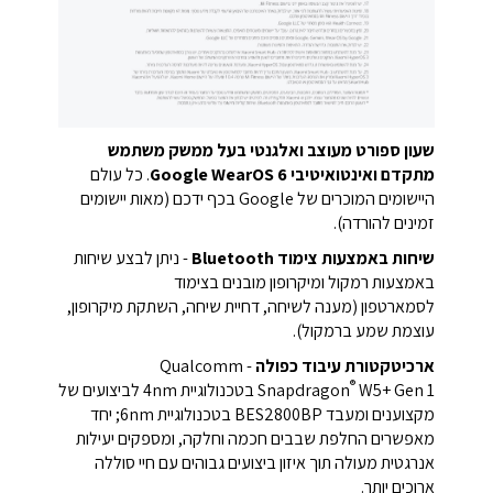
שעון ספורט מעוצב ואלגנטי בעל ממשק משתמש
מתקדם ואינטואיטיבי Google WearOS 6
. כל עולם
היישומים המוכרים של Google בכף ידכם (מאות יישומים
זמינים להורדה).
שיחות באמצעות צימוד Bluetooth
- ניתן לבצע שיחות
באמצעות רמקול ומיקרופון מובנים בצימוד
לסמארטפון (מענה לשיחה, דחיית שיחה, השתקת מיקרופון,
עוצמת שמע ברמקול).
ארכיטקטורת עיבוד כפולה
- Qualcomm
®
Snapdragon
W5+ Gen 1 בטכנולוגיית 4nm לביצועים של
מקצוענים ומעבד BES2800BP בטכנולוגיית 6nm; יחד
מאפשרים החלפת שבבים חכמה וחלקה, ומספקים יעילות
אנרגטית מעולה תוך איזון ביצועים גבוהים עם חיי סוללה
ארוכים יותר.