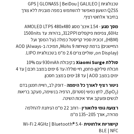
טכנולוגיות GPS | GLONASS | BeiDou | GALILEO |
QZSS השעון מאפשר להשתמש במפה מובנית ללא צורך
בחיבור אלחוטי רציף.
מסך מגע
- 1.54 אינצ' מסוג AMOLED LTPS 480x480
60Hz, צפיפות פיקסלים 312PPI, בהירות: עד 1500nits
(HBM), זכוכית ספיר קריסטל כפולה (על המסך ועל
החיישנים) ברמת קשיחות Mohs 9, תמיכה ב-AOD (Always
on Display), שוליים צרים 2.6 מ"מ בטכנולוגיית LIPO.
סוללת Xiaomi Surge
בקיבולת 930mAh עם 10%
תכולת סיליקון-פחמן, חיי סוללה עד 6 ימים במצב חכם | עד 4
ימים במצב AOD | עד 18 ימים במצב חסכון.
ניטור רציף לאורך כל היממה
- דופק לב, רוויית חמצן בדם
(SpO
), לחץ נפשי (סטרס), הרפיה בנשימה, מעקב בריאות
2
לנשים ומעקב אחר איכות השינה.
רצועת גומי פלואורין
- רוחב 22 מ"מ הניתנת להחלפה
מהירה, אורך 205~135 מ"מ
קישוריות אלחוטית
-Wi-Fi 2.4GHz | Bluetooth® 5.4
BLE | NFC