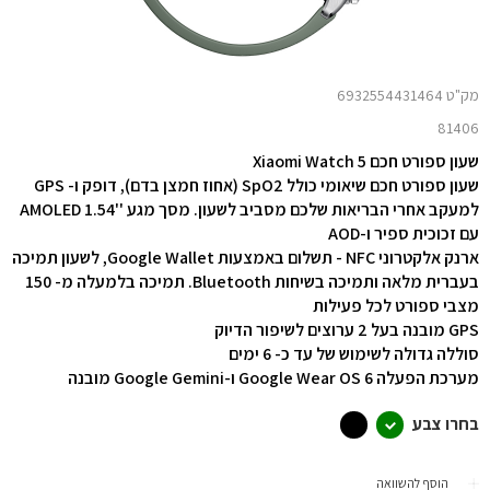
מק"ט 6932554431464
81406
שעון ספורט חכם Xiaomi Watch 5
שעון ספורט חכם שיאומי כולל SpO2 (אחוז חמצן בדם), דופק ו- GPS
למעקב אחרי הבריאות שלכם מסביב לשעון. מסך מגע ''1.54 AMOLED
עם זכוכית ספיר ו-AOD
ארנק אלקטרוני NFC - תשלום באמצעות Google Wallet, לשעון תמיכה
בעברית מלאה ותמיכה בשיחות Bluetooth. תמיכה בלמעלה מ- 150
מצבי ספורט לכל פעילות
GPS מובנה בעל 2 ערוצים לשיפור הדיוק
סוללה גדולה לשימוש של עד כ- 6 ימים
מערכת הפעלה Google Wear OS 6 ו-Google Gemini מובנה
בחרו צבע
הוסף להשוואה