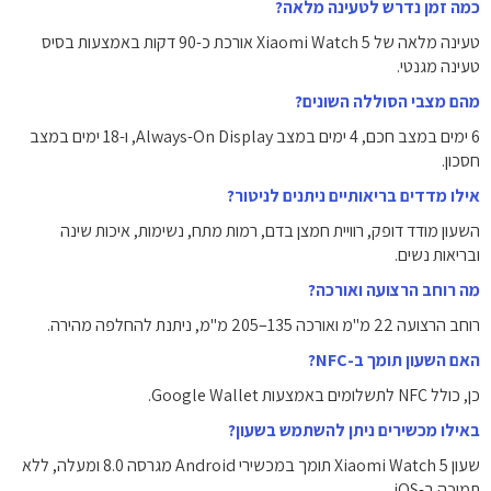
כמה זמן נדרש לטעינה מלאה?
טעינה מלאה של Xiaomi Watch 5 אורכת כ-90 דקות באמצעות בסיס
טעינה מגנטי.
מהם מצבי הסוללה השונים?
6 ימים במצב חכם, 4 ימים במצב Always-On Display, ו-18 ימים במצב
חסכון.
אילו מדדים בריאותיים ניתנים לניטור?
השעון מודד דופק, רוויית חמצן בדם, רמות מתח, נשימות, איכות שינה
ובריאות נשים.
מה רוחב הרצועה ואורכה?
רוחב הרצועה 22 מ"מ ואורכה 135–205 מ"מ, ניתנת להחלפה מהירה.
האם השעון תומך ב-NFC?
כן, כולל NFC לתשלומים באמצעות Google Wallet.
באילו מכשירים ניתן להשתמש בשעון?
שעון Xiaomi Watch 5 תומך במכשירי Android מגרסה 8.0 ומעלה, ללא
תמיכה ב-iOS.