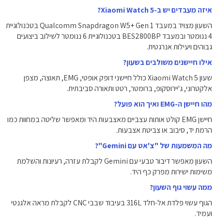
איזה מעבדים יש ב-Xiaomi Watch 5?
השעון מצויד במעבד Qualcomm Snapdragon W5+ Gen 1 בטכנולוגיית
4 ננומטר ובמעבד BES2800BP בטכנולוגיית 6 ננומטר לשילוב ביצועים
גבוהים ויעילות אנרגטית.
אילו חיישנים משולבים בשעון?
שעון Xiaomi Watch 5 כולל חיישני דופק אופטי, EMG, תאוצה, מצפן
אלקטרוני, ג'יירוסקופ, ברומטר, רטט ותאורה סביבתית.
מהו חיישן ה-EMG ואיך הוא פועל?
חיישן EMG קולט אותות עצביים מאצבעות היד ומאפשר שליטה במחוות כמו
הרמת יד, סיבוב או צביטת אצבעות.
מה המשמעות של "צ'אט עם Gemini"?
השעון מאפשר דיבור טבעי עם Gemini לקבלת עזרה, רעיונות והשלמת
משימות ישירות מפרק כף היד.
ממה עשוי גוף השעון?
הגוף עשוי פלדת אל-חלד 316L בעיבוד שבבי CNC לקבלת מראה אלגנטי
ועמיד.