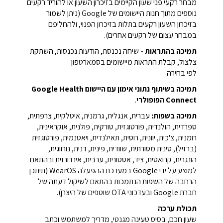
מבחר רקעי פני שעון הקיימים בזיכרון השעון או להוריד רקעים
נוספים מתוך חנות היישומים של Google (ניתן לשמור
בזיכרון השעון רקעים בתלות בזיכרון הפנוי, ולהחליפם
במבחר עצום של רקעים אחרים).
תמיכה בהתראות -
שיחה נכנסת, הודעות נכנסות, השתקת
צלצול, קבלת התראות מיישומים בסמארטפון
לפי בחירה.
תמיכה בשיתוף נתוני אימון עם היישום Google Health
Connect הפופולרי
.
תמיכה בשפות:
עברית, אנגלית, גרמנית, איטלקית, צרפתית,
ספרדית, הולנדית, פורטוגזית, טורקית, פולנית, אוקראינית,
רומנית, צ'כית, יוונית, רוסית, תאילנדית, ויאטנמית, פורטוגזית
(ברזיל), סינית מסורתית, שוודית, פינית, דנית, נורווגית,
הונגרית, קרואטית, ציד, אסטונית, ערבית, אינדונזית ובהתאם
למוצע על ידי Google במערכת ההפעלה WearOS (תיתכן
הרחבה של השפות הנתמכות בהתאם לשיקול דעתה של
חברת Google ובעדכוני OTA שוטפים של היצרן).
תכולת ערכה
שעון חכם, בסיס טעינה מגנטי, מדריך למשתמש וכתב