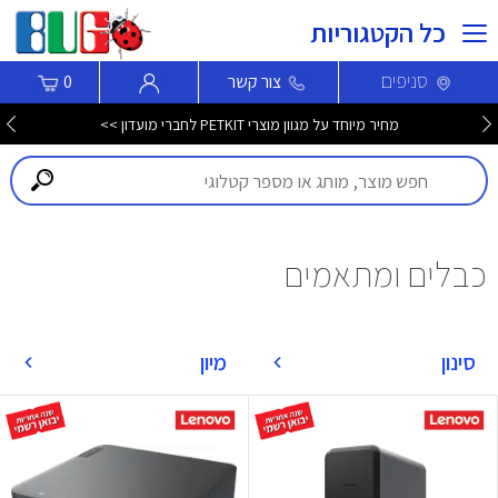
כל הקטגוריות
סניפים
צור קשר
0
מחיר מיוחד על מגוון מוצרי PETKIT לחברי מועדון >>
כבלים ומתאמים
סינון
מיון