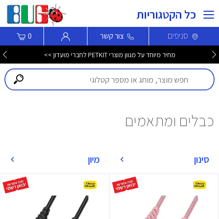
כל הקטגוריות
סניפים
צור קשר
0
מחיר מיוחד על מגוון מוצרי PETKIT לחברי מועדון >>
כבלים ומתאמים
סינון
מיון