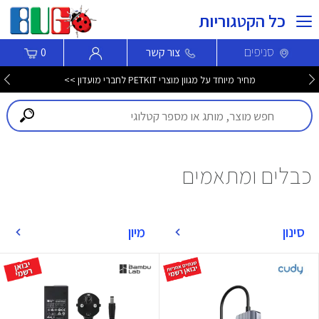
כל הקטגוריות
סניפים
צור קשר
0
מחיר מיוחד על מגוון מוצרי PETKIT לחברי מועדון >>
כבלים ומתאמים
סינון
מיון