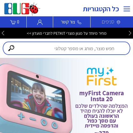
כל הקטגוריות
סניפים
צור קשר
0
מחיר מיוחד על מגוון מוצרי PETKIT לחברי מועדון >>