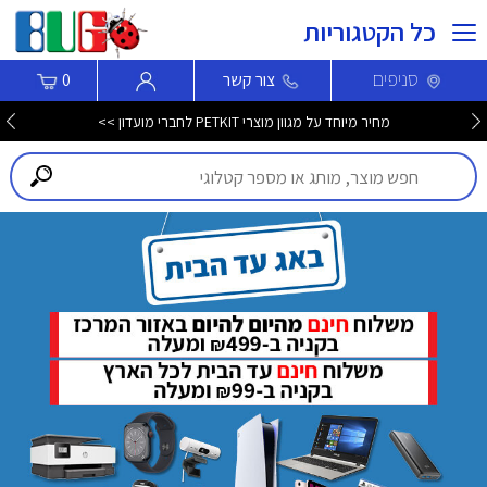
כל הקטגוריות
סניפים
צור קשר
0
מחיר מיוחד על מגוון מוצרי PETKIT לחברי מועדון >>