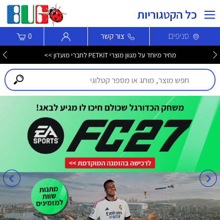
כל הקטגוריות
סניפים
צור קשר
0
מחיר מיוחד על מגוון מוצרי PETKIT לחברי מועדון >>