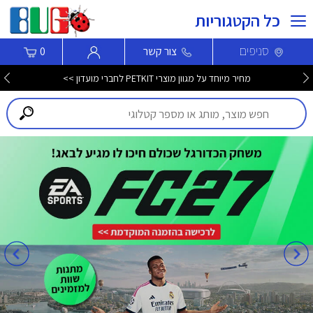
כל הקטגוריות
סניפים
צור קשר
0
מחיר מיוחד על מגוון מוצרי PETKIT לחברי מועדון >>