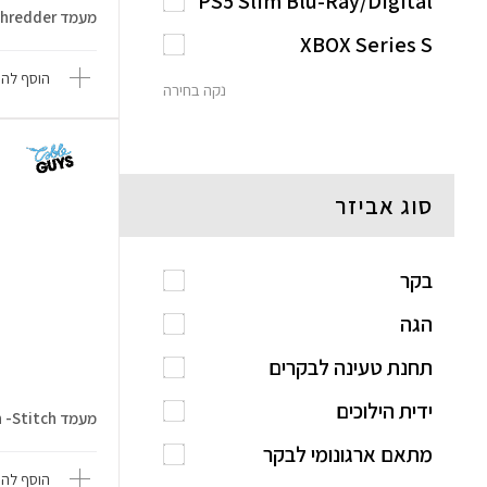
PS5 Slim Blu-Ray/Digital
מעמד Paramount - Tmnt: Shredder
XBOX Series S
הוסף להש
נקה בחירה
סוג אביזר
בקר
הגה
תחנת טעינה לבקרים
ידית הילוכים
מעמד Disney Lilo & Stitch -Stitch
מתאם ארגונומי לבקר
הוסף להש