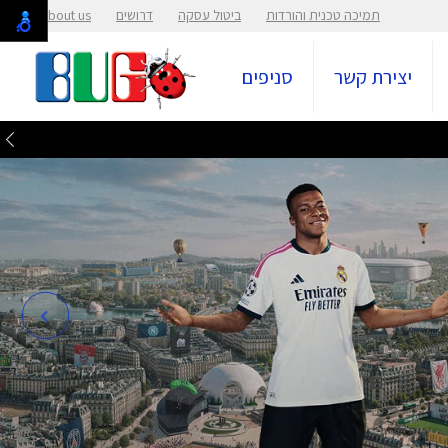
תמיכה טכנית והורדות
ביטול עסקה
דרושים
About us
יצירת קשר
סניפים