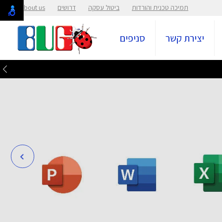
תמיכה טכנית והורדות
ביטול עסקה
דרושים
About us
יצירת קשר
סניפים