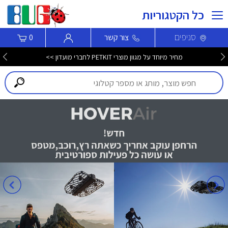
כל הקטגוריות
סניפים
צור קשר
0
מחיר מיוחד על מגוון מוצרי PETKIT לחברי מועדון >>